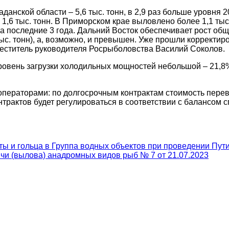
данской области – 5,6 тыс. тонн, в 2,9 раз больше уровня 2
1,6 тыс. тонн. В Приморском крае выловлено более 1,1 тыс.
 последние 3 года. Дальний Восток обеспечивает рост общ
тыс. тонн), а, возможно, и превышен. Уже прошли коррект
меститель руководителя Росрыболовства Василий Соколов.
овень загрузки холодильных мощностей небольшой – 21,8%
ераторами: по долгосрочным контрактам стоимость перево
рактов будет регулироваться в соответствии с балансом с
ы и гольца в Группа водных объектов при проведении Пут
и (вылова) анадромных видов рыб № 7 от 21.07.2023