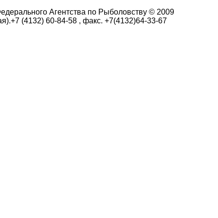
едерального Агентства по Рыболовству © 2009
я).+7 (4132) 60-84-58 , факс. +7(4132)64-33-67