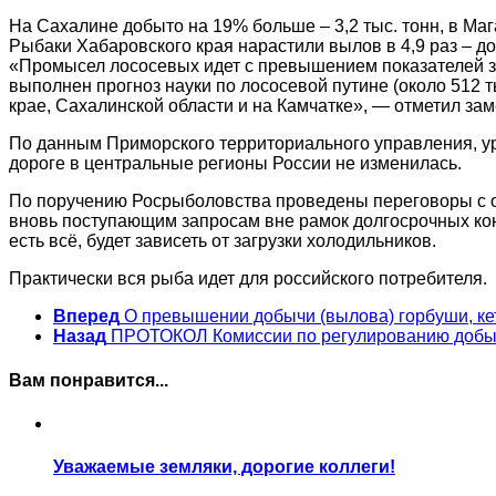
На Сахалине добыто на 19% больше – 3,2 тыс. тонн, в Мага
Рыбаки Хабаровского края нарастили вылов в 4,9 раз – до 
«Промысел лососевых идет с превышением показателей за
выполнен прогноз науки по лососевой путине (около 512 
крае, Сахалинской области и на Камчатке», — отметил за
По данным Приморского территориального управления, ур
дороге в центральные регионы России не изменилась.
По поручению Росрыболовства проведены переговоры с оп
вновь поступающим запросам вне рамок долгосрочных конт
есть всё, будет зависеть от загрузки холодильников.
Практически вся рыба идет для российского потребителя.
Вперед
О превышении добычи (вылова) горбуши, кет
Назад
ПРОТОКОЛ Комиссии по регулированию добыч
Вам понравится...
Уважаемые земляки, дорогие коллеги!