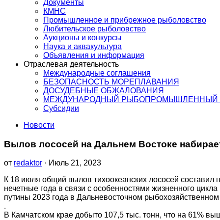
Документы
КМНС
Промышленное и прибрежное рыболовство
Любительское рыболовство
Аукционы и конкурсы
Наука и аквакультура
Объявления и информация
Отраслевая деятельность
Международные соглашения
БЕЗОПАСНОСТЬ МОРЕПЛАВАНИЯ
ДОСУДЕБНЫЕ ОБЖАЛОВАНИЯ
МЕЖДУНАРОДНЫЙ РЫБОПРОМЫШЛЕННЫЙ 
Субсидии
Новости
Вылов лососей на Дальнем Востоке набирает
от
redaktor
· Июль 21, 2023
К 18 июля общий вылов тихоокеанских лососей составил п
нечетные года в связи с особенностями жизненного цикла
путины 2023 года в Дальневосточном рыбохозяйственном
.
В Камчатском крае добыто 107,5 тыс. тонн, что на 61% вы