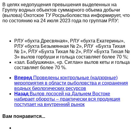
В целях недопущения превышения выделенных на
Группу водных объектов суммарного объема добычи
(вылова) Охотское ТУ Росрыболовства информирует, что
по состоянию на 24 июля 2023 года по группам РЛУ:
РЛУ «бухта Дресвяная», РЛУ «бухта Екатерины»,
РЛУ «бухта Безымянная № 2», РЛУ «Бухта Тихая
№ 1», РЛУ «Бухта Тихая № 2», РЛУ «Бухта Тихая №
3» вылов горбуши и гольца составляет более 70 %;
«зал. Бабушкина», «р. Сиглан» вылов кеты и гольца
составляет более 70 %.
Вперед
Проведены контрольные (надзорные)
мероприятия в области рыболовства и сохранения
водных биологических ресурсов
Назад
Вылов лососей на Дальнем Востоке
набирает обороты – практически вся продукция
поступает на внутренний рынок
Вам понравится...