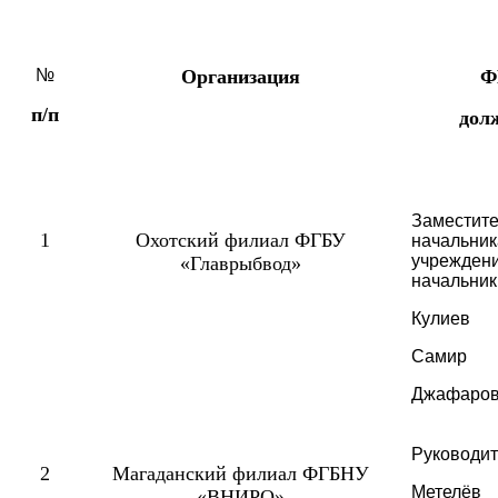
№
Организация
Ф
п/п
дол
Заместите
1
Охотский филиал ФГБУ
начальник
учреждени
«Главрыбвод»
начальник
Кулиев
Самир
Джафаров
Руководит
2
Магаданский филиал ФГБНУ
Метелёв
«ВНИРО»