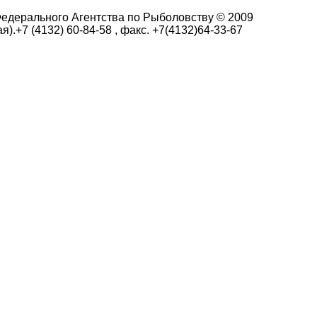
едерального Агентства по Рыболовству © 2009
я).+7 (4132) 60-84-58 , факс. +7(4132)64-33-67