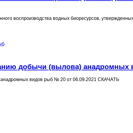
венного воспроизводства водных биоресурсов, утвержденн
ыб
нию добычи (вылова) анадромных ви
анадромных видов рыб № 20 от 06.09.2021 СКАЧАТЬ