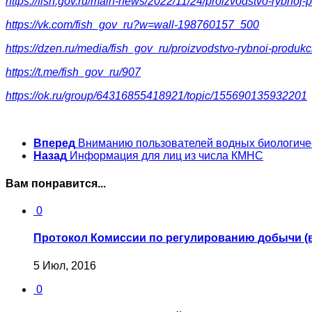
https://fish.gov.ru/main-news/2022/11/24/proizvodstvo-rybnoj-
https://vk.com/fish_gov_ru?w=wall-198760157_500
https://dzen.ru/media/fish_gov_ru/proizvodstvo-rybnoi-produ
https://t.me/fish_gov_ru/907
https://ok.ru/group/64316855418921/topic/155690135932201
Вперед
Вниманию пользователей водных биологичес
Назад
Информация для лиц из числа КМНС
Вам понравится...
0
Протокол Комиссии по регулированию добычи (
5 Июл, 2016
0