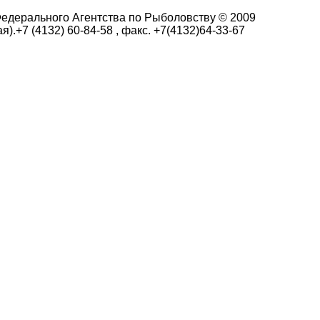
едерального Агентства по Рыболовству © 2009
я).+7 (4132) 60-84-58 , факс. +7(4132)64-33-67