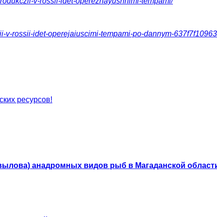
produkczii-v-rossii-idet-operezhayushhimi-tempami/
kcii-v-rossii-idet-operejaiuscimi-tempami-po-dannym-637f7f109
ких ресурсов!
вылова) анадромных видов рыб в Магаданской област