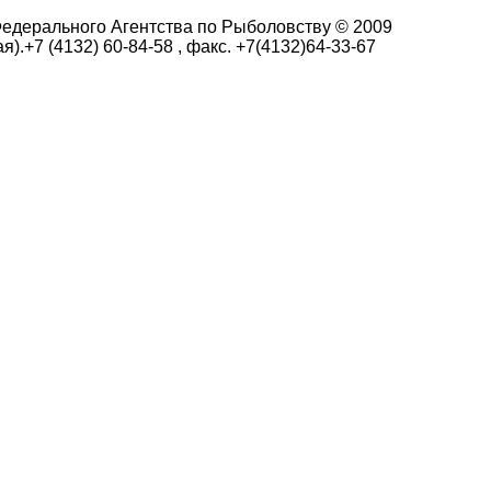
едерального Агентства по Рыболовству © 2009
я).+7 (4132) 60-84-58 , факс. +7(4132)64-33-67