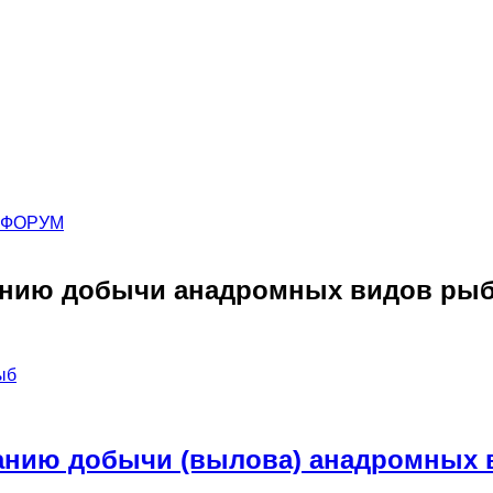
ФОРУМ
анию добычи анадромных видов ры
ыб
нию добычи (вылова) анадромных ви