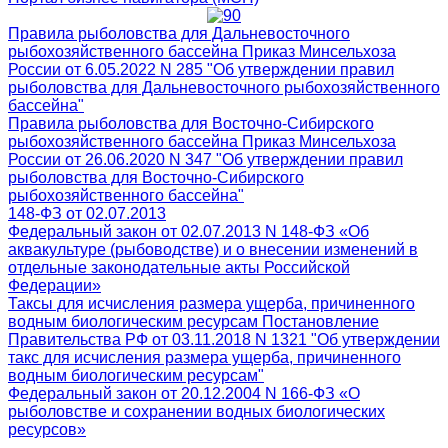
Правила рыболовства для Дальневосточного
рыбохозяйственного бассейна Приказ Минсельхоза
России от 6.05.2022 N 285 "Об утверждении правил
рыболовства для Дальневосточного рыбохозяйственного
бассейна"
Правила рыболовства для Восточно-Сибирского
рыбохозяйственного бассейна Приказ Минсельхоза
России от 26.06.2020 N 347 "Об утверждении правил
рыболовства для Восточно-Сибирского
рыбохозяйственного бассейна"
148-ФЗ от 02.07.2013
Федеральный закон от 02.07.2013 N 148-ФЗ «Об
аквакультуре (рыбоводстве) и о внесении изменений в
отдельные законодательные акты Российской
Федерации»
Таксы для исчисления размера ущерба, причиненного
водным биологическим ресурсам Постановление
Правительства РФ от 03.11.2018 N 1321 "Об утверждении
такс для исчисления размера ущерба, причиненного
водным биологическим ресурсам"
Федеральный закон от 20.12.2004 N 166-ФЗ «О
рыболовстве и сохранении водных биологических
ресурсов»