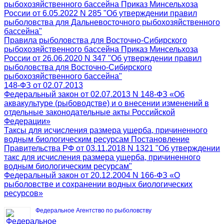
рыбохозяйственного бассейна Приказ Минсельхоза
России от 6.05.2022 N 285 "Об утверждении правил
рыболовства для Дальневосточного рыбохозяйственного
бассейна"
Правила рыболовства для Восточно-Сибирского
рыбохозяйственного бассейна Приказ Минсельхоза
России от 26.06.2020 N 347 "Об утверждении правил
рыболовства для Восточно-Сибирского
рыбохозяйственного бассейна"
148-ФЗ от 02.07.2013
Федеральный закон от 02.07.2013 N 148-ФЗ «Об
аквакультуре (рыбоводстве) и о внесении изменений в
отдельные законодательные акты Российской
Федерации»
Таксы для исчисления размера ущерба, причиненного
водным биологическим ресурсам Постановление
Правительства РФ от 03.11.2018 N 1321 "Об утверждении
такс для исчисления размера ущерба, причиненного
водным биологическим ресурсам"
Федеральный закон от 20.12.2004 N 166-ФЗ «О
рыболовстве и сохранении водных биологических
ресурсов»
Федеральное Агентство по рыболовству