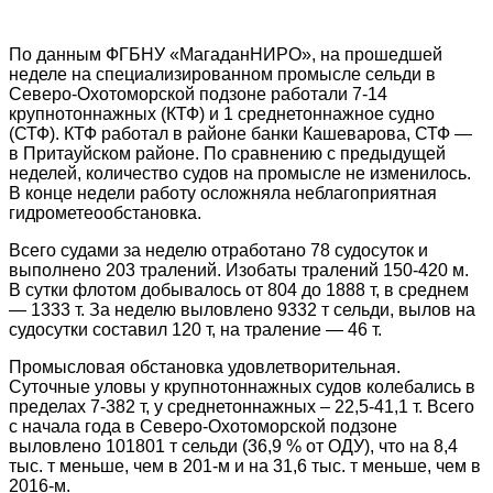
По данным ФГБНУ «МагаданНИРО», на прошедшей
неделе на специализированном промысле сельди в
Северо-Охотоморской подзоне работали 7-14
крупнотоннажных (КТФ) и 1 среднетоннажное судно
(СТФ). КТФ работал в районе банки Кашеварова, СТФ —
в Притауйском районе. По сравнению с предыдущей
неделей, количество судов на промысле не изменилось.
В конце недели работу осложняла неблагоприятная
гидрометеообстановка.
Всего судами за неделю отработано 78 судосуток и
выполнено 203 тралений. Изобаты тралений 150-420 м.
В сутки флотом добывалось от 804 до 1888 т, в среднем
— 1333 т. За неделю выловлено 9332 т сельди, вылов на
судосутки составил 120 т, на траление — 46 т.
Промысловая обстановка удовлетворительная.
Суточные уловы у крупнотоннажных судов колебались в
пределах 7-382 т, у среднетоннажных – 22,5-41,1 т. Всего
с начала года в Северо-Охотоморской подзоне
выловлено 101801 т сельди (36,9 % от ОДУ), что на 8,4
тыс. т меньше, чем в 201-м и на 31,6 тыс. т меньше, чем в
2016-м.