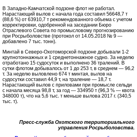
В Западно-Камчатской подзоне флот не работал.
Нарастающий вылов с начала года составил 56648,7 т
(88,6 %) от 63910,7 т рекомендованного объема с учетом
корректировки, одобренной на заседании Бюро
Отраслевого Совета по промысловому прогнозированию
при Росрыболовстве (протокол от 14.05.2018 № 9 —
добавлено 7 тыс. тонн).
Минтай в Северо-Охотоморской подзоне добывали 1-2
крупнотоннажных и 1 среднетоннажное судно. За неделю
отработано 15 судосуток и выполнено 36 тралений. В
сутки флотом добывалось от 1 до 253 т, в среднем — 96,2
т. За неделю выловлено 674 т минтая, вылов на
судосутки составил 44,9 т, на траление — 18,7 т.
Нарастающий вылов с приловами при промысле сельди
с начала месяца 98,8 т, за год — 334950 т (96,3 % — квота
348000 т), что на 5,6 тыс. т меньше вылова 2017 г. (340,5
тыс. т).
Пресс-служба Охотского территориального
управления Росрыболовства.