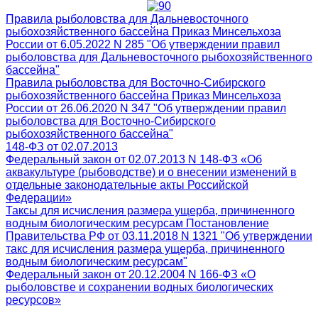
Правила рыболовства для Дальневосточного
рыбохозяйственного бассейна Приказ Минсельхоза
России от 6.05.2022 N 285 "Об утверждении правил
рыболовства для Дальневосточного рыбохозяйственного
бассейна"
Правила рыболовства для Восточно-Сибирского
рыбохозяйственного бассейна Приказ Минсельхоза
России от 26.06.2020 N 347 "Об утверждении правил
рыболовства для Восточно-Сибирского
рыбохозяйственного бассейна"
148-ФЗ от 02.07.2013
Федеральный закон от 02.07.2013 N 148-ФЗ «Об
аквакультуре (рыбоводстве) и о внесении изменений в
отдельные законодательные акты Российской
Федерации»
Таксы для исчисления размера ущерба, причиненного
водным биологическим ресурсам Постановление
Правительства РФ от 03.11.2018 N 1321 "Об утверждении
такс для исчисления размера ущерба, причиненного
водным биологическим ресурсам"
Федеральный закон от 20.12.2004 N 166-ФЗ «О
рыболовстве и сохранении водных биологических
ресурсов»