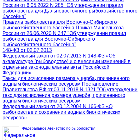
России от 6.05.2022 N 285 "Об утверждении правил
рыболовства для Дальневосточного рыбохозяйственного
бассейна"
Правила рыболовства для Восточно-Сибирского
рыбохозяйственного бассейна Приказ Минсельхоза
России от 26.06.2020 N 347 "Об утверждении правил
рыболовства для Восточно-Сибирского
рыбохозяйственного бассейна"
148-ФЗ от 02.07.2013
Федеральный закон от 02.07.2013 N 148-ФЗ «Об
аквакультуре (рыбоводстве) и о внесении изменений в
отдельные законодательные акты Российской
Федерации»
Таксы для исчисления размера ущерба, причиненного
водным биологическим ресурсам Постановление
Правительства РФ от 03.11.2018 N 1321 "Об утверждении
такс для исчисления размера ущерба, причиненного
водным биологическим ресурсам"
Федеральный закон от 20.12.2004 N 166-ФЗ «О
рыболовстве и сохранении водных биологических
ресурсов»
Федеральное Агентство по рыболовству