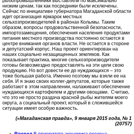
рыбопромышленники выставляли по максимально
низким ценам, так как посредники были исключены.
Сейчас по инициативе губернатора Магаданской области
идет организация ярмарок местных
сельхозпроизводителей в районах Колымы. Таким
образом, вопросы продовольственной безопасности,
импортозамещения, обеспечения населения продуктами
питания местного производства постоянно остаются в
центре внимания органов власти. Не остается в стороне
и депутатский корпус. Наш проект ориентирован на
наших социально незащищенных земляков. Как
показывает практика, многие сельхозпроизводители
готовы безвозмездно предоставлять на эти цели свою
продукцию. Но вот довести ее до нуждающихся – это
тоже большая работа. Именно поэтому мы взяли ее на
себя. И я знаю своих коллег-депутатов, которые также
работают в этом направлении, налаживают обеспечение
нуждающихся картофелем и другими овощами. Считаю,
что это не просто раздача красной рыбы жителям моего
округа, а социальный проект, который в сложившейся
ситуации имеет особую важность.
(«Магаданская правда»,
9 января 2015 года,
№ 1
(20757)
Вперед
В приоритете экономика региона