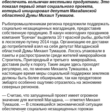
обеспечить колымчан местными продуктами. Это
показал первый этап социального проекта,
который инициировал депутат Магаданской
областной Думы Михаил Тумашов.
Рыбопромышленникам региона предложили поддержать
социально незащищенных магаданцев, предоставив
собственную продукцию. В канун новогодних праздников
компания “Букчан” выделила 10 т красной рыбы, добытой
в лососевую путину 2014 года. Организацию ее доставки
до потребителей взял на себя депутат Магаданской
областной Думы Михаил Тумашов. Лосось упаковали в
пакеты и распространили среди жителей микрорайонов
Строитель, Пригородный и третьего микрорайона,
доставив рыбу к порогу. Такие акции здесь проходят
регулярно, но, по мнению Михаила Тумашова, в
настоящее время меры социальной поддержки земляков
должны быть более обширными, так как продуктовое
эмбарго особенно ощутимо отразилось на экономике
северных регионов.
— Считаю, что запущенный проект имеет огромное
значение для жителей Магадана, — отметил Михаил
Тумашов. — В сложившейся экономической ситуации
обеспечение социально незащищенных горожан