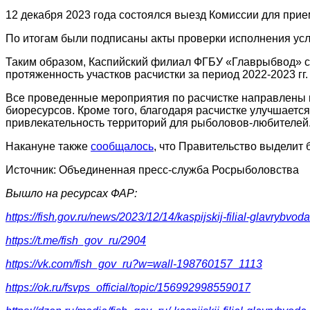
12 декабря 2023 года состоялся выезд Комиссии для при
По итогам были подписаны акты проверки исполнения усло
Таким образом, Каспийский филиал ФГБУ «Главрыбвод» с
протяженность участков расчистки за период 2022-2023 гг
Все проведенные мероприятия по расчистке направлены 
биоресурсов. Кроме того, благодаря расчистке улучшаетс
привлекательность территорий для рыболовов-любителей
Накануне также
сообщалось
, что Правительство выделит 
Источник: Объединенная пресс-служба Росрыболовства
Вышло на ресурсах ФАР:
https://fish.gov.ru/news/2023/12/14/kaspijskij-filial-glavryb
https://t.me/fish_gov_ru/2904
https://vk.com/fish_gov_ru?w=wall-198760157_1113
https://ok.ru/fsvps_official/topic/156992998559017