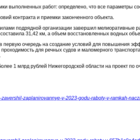
емки выполненных работ: определено, что все параметры с
вий контракта и приемки законченного объекта.
илами подрядной организации завершил мелиоративные ра
. составила 31,42 км, а объем восстановленных водных объе
в первую очередь на создание условий для повышения эфф
я проходимость для речных судов и маломерного транспорт
.
более 1 млрд рублей Нижегородской области на проект по о
voda-zavershil-zaplanirovannye-v-2023-godu-raboty-v-ramkah-nac