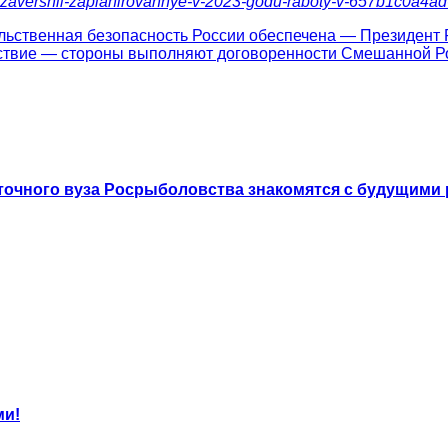
bvoda-zavershil-zaplanirovannye-v-2023-godu-raboty-v-657b1c0a
ольственная безопасность России обеспечена — Президент
ствие — стороны выполняют договоренности Смешанной Рос
точного вуза Росрыболовства знакомятся с будущими
ми!