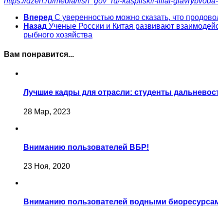
https://dzen.ru/media/fish_gov_ru/-kaspiiskii-filial-glavry
Вперед
С уверенностью можно сказать, что продов
Назад
Ученые России и Китая развивают взаимодей
рыбного хозяйства
Вам понравится...
Лучшие кадры для отрасли: студенты дальневос
28 Мар, 2023
Вниманию пользователей ВБР!
23 Ноя, 2020
Вниманию пользователей водными биоресурса