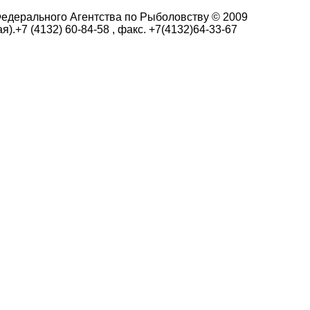
едерального Агентства по Рыболовству © 2009
я).+7 (4132) 60-84-58 , факс. +7(4132)64-33-67