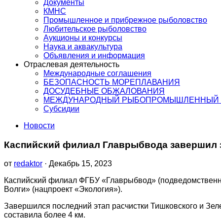
Документы
КМНС
Промышленное и прибрежное рыболовство
Любительское рыболовство
Аукционы и конкурсы
Наука и аквакультура
Объявления и информация
Отраслевая деятельность
Международные соглашения
БЕЗОПАСНОСТЬ МОРЕПЛАВАНИЯ
ДОСУДЕБНЫЕ ОБЖАЛОВАНИЯ
МЕЖДУНАРОДНЫЙ РЫБОПРОМЫШЛЕННЫЙ 
Субсидии
Новости
Каспийский филиал Главрыбвода завершил з
от
redaktor
· Декабрь 15, 2023
Каспийский филиал ФГБУ «Главрыбвод» (подведомственн
Волги» (нацпроект «Экология»).
Завершился последний этап расчистки Тишковского и Зел
составила более 4 км.