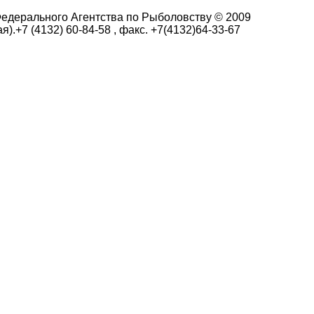
едерального Агентства по Рыболовству © 2009
я).+7 (4132) 60-84-58 , факс. +7(4132)64-33-67