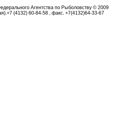
едерального Агентства по Рыболовству © 2009
я).+7 (4132) 60-84-58 , факс. +7(4132)64-33-67