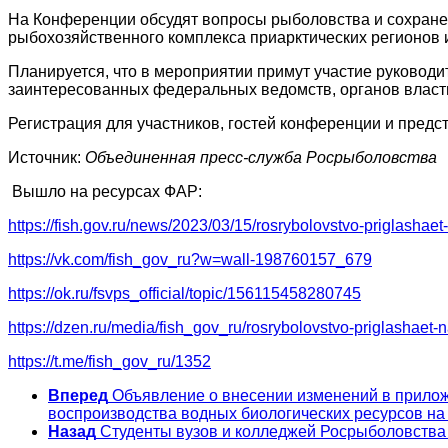
На Конференции обсудят вопросы рыболовства и сохране
рыбохозяйственного комплекса приарктических регионов 
Планируется, что в мероприятии примут участие руковод
заинтересованных федеральных ведомств, органов власти
Регистрация для участников, гостей конференции и пред
Источник:
Объединенная пресс-служба Росрыболовства
Вышло на ресурсах ФАР:
https://fish.gov.ru/news/2023/03/15/rosrybolovstvo-priglasha
https://vk.com/fish_gov_ru?w=wall-198760157_679
https://ok.ru/fsvps_official/topic/156115458280745
https://dzen.ru/media/fish_gov_ru/rosrybolovstvo-priglasha
https://t.me/fish_gov_ru/1352
Вперед
Объявление о внесении изменений в прилож
воспроизводства водных биологических ресурсов на
Назад
Студенты вузов и колледжей Росрыболовства