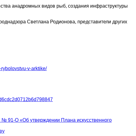
вства анадромных видов рыб, создания инфраструктуры
роднадзора Светлана Родионова, представители других
rybolovstvu-v-arktike/
6411d6cdc2d0712b6d798847
2 № 91-О «Об утверждении Плана искусственного
ву