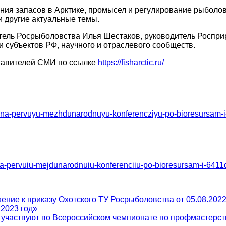
ния запасов в Арктике, промысел и регулирование рыболо
и другие актуальные темы.
итель Росрыболовства Илья Шестаков, руководитель Роспри
 субъектов РФ, научного и отраслевого сообществ.
ставителей СМИ по ссылке
https://fisharctic.ru/
et-na-pervuyu-mezhdunarodnuyu-konferencziyu-po-bioresursam-i-
et-na-pervuiu-mejdunarodnuiu-konferenciiu-po-bioresursam-i-
ение к приказу Охотского ТУ Росрыболовства от 05.08.202
 2023 год»
 участвуют во Всероссийском чемпионате по профмастерст