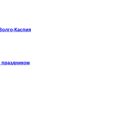
Волго-Каспия
 праздником