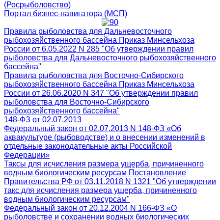
(Росрыболовство)
Портал бизнес-навигатора (МСП)
Правила рыболовства для Дальневосточного
рыбохозяйственного бассейна Приказ Минсельхоза
России от 6.05.2022 N 285 "Об утверждении правил
рыболовства для Дальневосточного рыбохозяйственного
бассейна"
Правила рыболовства для Восточно-Сибирского
рыбохозяйственного бассейна Приказ Минсельхоза
России от 26.06.2020 N 347 "Об утверждении правил
рыболовства для Восточно-Сибирского
рыбохозяйственного бассейна"
148-ФЗ от 02.07.2013
Федеральный закон от 02.07.2013 N 148-ФЗ «Об
аквакультуре (рыбоводстве) и о внесении изменений в
отдельные законодательные акты Российской
Федерации»
Таксы для исчисления размера ущерба, причиненного
водным биологическим ресурсам Постановление
Правительства РФ от 03.11.2018 N 1321 "Об утверждении
такс для исчисления размера ущерба, причиненного
водным биологическим ресурсам"
Федеральный закон от 20.12.2004 N 166-ФЗ «О
рыболовстве и сохранении водных биологических