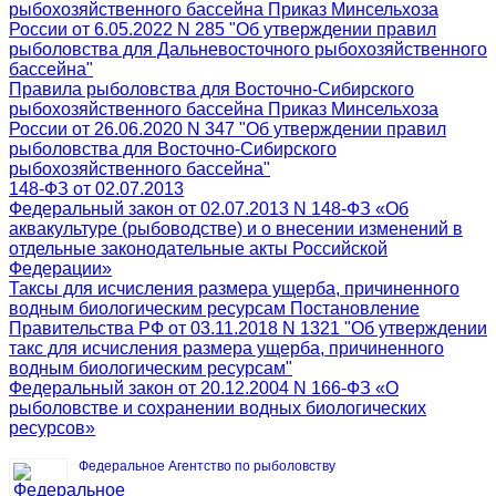
рыбохозяйственного бассейна Приказ Минсельхоза
России от 6.05.2022 N 285 "Об утверждении правил
рыболовства для Дальневосточного рыбохозяйственного
бассейна"
Правила рыболовства для Восточно-Сибирского
рыбохозяйственного бассейна Приказ Минсельхоза
России от 26.06.2020 N 347 "Об утверждении правил
рыболовства для Восточно-Сибирского
рыбохозяйственного бассейна"
148-ФЗ от 02.07.2013
Федеральный закон от 02.07.2013 N 148-ФЗ «Об
аквакультуре (рыбоводстве) и о внесении изменений в
отдельные законодательные акты Российской
Федерации»
Таксы для исчисления размера ущерба, причиненного
водным биологическим ресурсам Постановление
Правительства РФ от 03.11.2018 N 1321 "Об утверждении
такс для исчисления размера ущерба, причиненного
водным биологическим ресурсам"
Федеральный закон от 20.12.2004 N 166-ФЗ «О
рыболовстве и сохранении водных биологических
ресурсов»
Федеральное Агентство по рыболовству