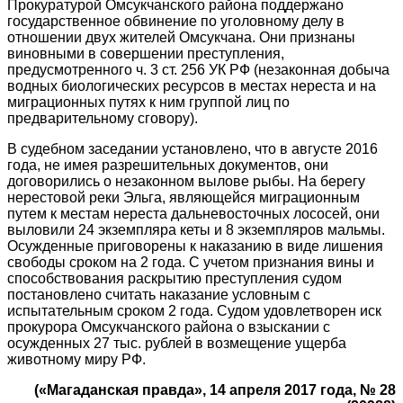
Прокуратурой Омсукчанского района поддержано
государственное обвинение по уголовному делу в
отношении двух жителей Омсукчана. Они признаны
виновными в совершении преступления,
предусмотренного ч. 3 ст. 256 УК РФ (незаконная добыча
водных биологических ресурсов в местах нереста и на
миграционных путях к ним группой лиц по
предварительному сговору).
В судебном заседании установлено, что в августе 2016
года, не имея разрешительных документов, они
договорились о незаконном вылове рыбы. На берегу
нерестовой реки Эльга, являющейся миграционным
путем к местам нереста дальневосточных лососей, они
выловили 24 экземпляра кеты и 8 экземпляров мальмы.
Осужденные приговорены к наказанию в виде лишения
свободы сроком на 2 года. С учетом признания вины и
способствования раскрытию преступления судом
постановлено считать наказание условным с
испытательным сроком 2 года. Судом удовлетворен иск
прокурора Омсукчанского района о взыскании с
осужденных 27 тыс. рублей в возмещение ущерба
животному миру РФ.
(«Магаданская правда», 14 апреля 2017 года, № 28