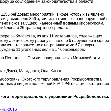
зору за соблюдением законодательства в области
о 1155 рейдовых мероприятий, в ходе которых выявлено
7 лиц, выявлено 356 административных правонарушений в
ъявлено исков за ущерб, нанесенный водным биоресурсам,
дий лова и 26 транспортных средств.
фере рыболовства, из них 11 материалов, содержащих
очному арктическому району выявлено 6 нарушений в сфере
оду изъято совместно с пограничниками 67 кг икры
буждено 11 уголовных дел на 17 браконьеров.
лан Пеньков. — Они дислоцировались в Мотыклейском
ах Дукча, Магаданка, Ола, Хасын.
 рыбоохраны Охотского теруправления Росрыболовства
ностными лицами положений КоАП РФ в части составления
ского территориального управления Росрыболовства.
тины-2016