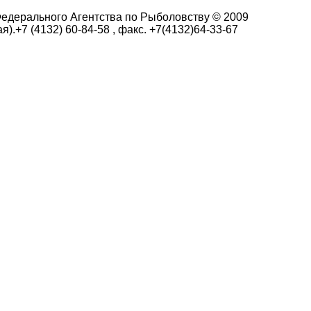
едерального Агентства по Рыболовству © 2009
я).+7 (4132) 60-84-58 , факс. +7(4132)64-33-67