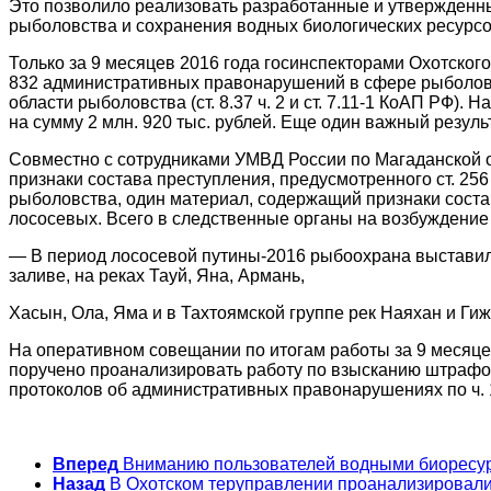
Это позволило реализовать разработанные и утвержденны
рыболовства и сохранения водных биологических ресурсо
Только за 9 месяцев 2016 года госинспекторами Охотско
832 административных правонарушений в сфере рыболовс
области рыболовства (ст. 8.37 ч. 2 и ст. 7.11-1 КоАП РФ
на сумму 2 млн. 920 тыс. рублей. Еще один важный результ
Совместно с сотрудниками УМВД России по Магаданской о
признаки состава преступления, предусмотренного ст. 25
рыболовства, один материал, содержащий признаки состава
лососевых. Всего в следственные органы на возбуждение 
— В период лососевой путины-2016 рыбоохрана выставил
заливе, на реках Тауй, Яна, Армань,
Хасын, Ола, Яма и в Тахтоямской группе рек Наяхан и Ги
На оперативном совещании по итогам работы за 9 месяце
поручено проанализировать работу по взысканию штрафо
протоколов об административных правонарушениях по ч. 1 
Вперед
Вниманию пользователей водными биоресу
Назад
В Охотском теруправлении проанализировали