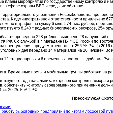
е планы мероприятий по государственному контролю и над
в, в сфере охраны ВБР и среды их обитания.
го территориального управления Росрыболовства проведен
тва. К административной ответственности привлечено 67
). Наложено штрафов на сумму 6 млн. 574 тыс. рублей, пред
ат: изъято 8,240 т водных биологических ресурсов, 254 ору
бласти проведено 228 рейдов, выявлено 28 нарушений в с
6 УК РФ. Со службой в г. Магадане ПУ ФСБ России по вост
 преступления, предусмотренного ст. 256 УК РФ; (в 2016 г
уголовных дел передано 14 материалов на 20 человек. Воз
а 12 стационарных и 6 временных постов, — добавил Рус
жига. Временные посты и мобильные группы работали на рек
в текущего года начальникам отделов контроля надзора и
в, обеспечить контроль своевременного применения долж
ст. 20.25. КоАП РФ.
Пресс-служба Охот
рсами!
 работу рыбоводных предприятий по итогам лососевой пу