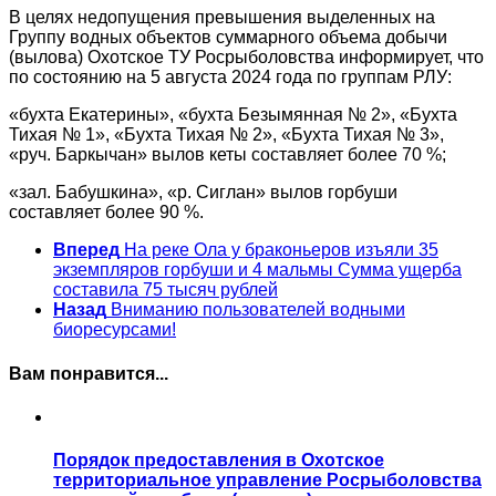
В целях недопущения превышения выделенных на
Группу водных объектов суммарного объема добычи
(вылова) Охотское ТУ Росрыболовства информирует, что
по состоянию на 5 августа 2024 года по группам РЛУ:
«бухта Екатерины», «бухта Безымянная № 2», «Бухта
Тихая № 1», «Бухта Тихая № 2», «Бухта Тихая № 3»,
«руч. Баркычан» вылов кеты составляет более 70 %;
«зал. Бабушкина», «р. Сиглан» вылов горбуши
составляет более 90 %.
Вперед
На реке Ола у браконьеров изъяли 35
экземпляров горбуши и 4 мальмы Сумма ущерба
составила 75 тысяч рублей
Назад
Вниманию пользователей водными
биоресурсами!
Вам понравится...
Порядок предоставления в Охотское
территориальное управление Росрыболовства