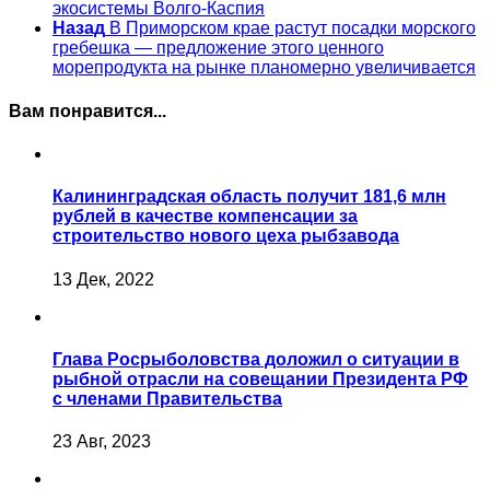
экосистемы Волго-Каспия
Назад
В Приморском крае растут посадки морского
гребешка — предложение этого ценного
морепродукта на рынке планомерно увеличивается
Вам понравится...
Калининградская область получит 181,6 млн
рублей в качестве компенсации за
строительство нового цеха рыбзавода
13 Дек, 2022
Глава Росрыболовства доложил о ситуации в
рыбной отрасли на совещании Президента РФ
с членами Правительства
23 Авг, 2023