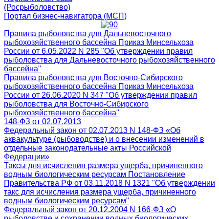
(Росрыболовство)
Портал бизнес-навигатора (МСП)
Правила рыболовства для Дальневосточного
рыбохозяйственного бассейна Приказ Минсельхоза
России от 6.05.2022 N 285 "Об утверждении правил
рыболовства для Дальневосточного рыбохозяйственного
бассейна"
Правила рыболовства для Восточно-Сибирского
рыбохозяйственного бассейна Приказ Минсельхоза
России от 26.06.2020 N 347 "Об утверждении правил
рыболовства для Восточно-Сибирского
рыбохозяйственного бассейна"
148-ФЗ от 02.07.2013
Федеральный закон от 02.07.2013 N 148-ФЗ «Об
аквакультуре (рыбоводстве) и о внесении изменений в
отдельные законодательные акты Российской
Федерации»
Таксы для исчисления размера ущерба, причиненного
водным биологическим ресурсам Постановление
Правительства РФ от 03.11.2018 N 1321 "Об утверждении
такс для исчисления размера ущерба, причиненного
водным биологическим ресурсам"
Федеральный закон от 20.12.2004 N 166-ФЗ «О
рыболовстве и сохранении водных биологических