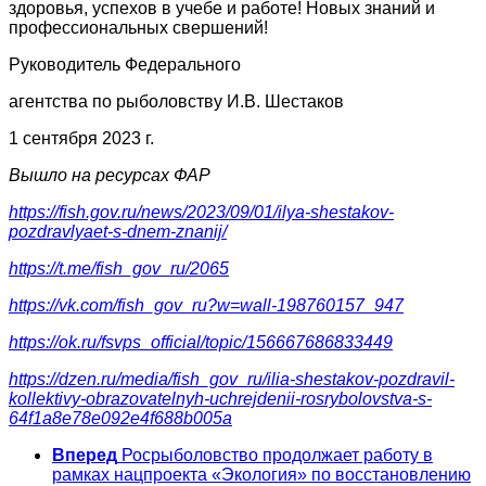
здоровья, успехов в учебе и работе! Новых знаний и
профессиональных свершений!
Руководитель Федерального
агентства по рыболовству И.В. Шестаков
1 сентября 2023 г.
Вышло на ресурсах ФАР
https://fish.gov.ru/news/2023/09/01/ilya-shestakov-
pozdravlyaet-s-dnem-znanij/
https://t.me/fish_gov_ru/2065
https://vk.com/fish_gov_ru?w=wall-198760157_947
https://ok.ru/fsvps_official/topic/156667686833449
https://dzen.ru/media/fish_gov_ru/ilia-shestakov-pozdravil-
kollektivy-obrazovatelnyh-uchrejdenii-rosrybolovstva-s-
64f1a8e78e092e4f688b005a
Вперед
Росрыболовство продолжает работу в
рамках нацпроекта «Экология» по восстановлению