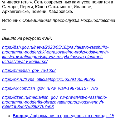
университеты». Сеть современных кампусов появится в
Самаре, Перми, Южно-Сахалинске, Иванове,
Архангельске, Тюмени, Хабаровске.
Источник:
Объединенная пресс-служба Росрыболовства
—
Вышло на ресурсах ФАР:
https://fish.gov.ru/news/2023/05/18/pravitelstvo-rasshirilo-
programmu-podderzhki-obrazovatelno-proizvodstvennyh-
klasterov-kaliningradskij-vuz-rosrybolovstva-planiruet-
uchastvovat-v-konkurse/
https://t.me/fish_gov_ru/1633
https://ok.ru/fsvps_official/topic/156339166596393
https://vk.com/fish_gov_ru?w=wall-198760157_786
https://dzen.ru/media/fish_gov_ru/-pravitelstvo-rasshirilo-
programmu-podderjki-obrazovatelnoproizvodstvennyh-
64661fb3a9f7df36f37b7a93
Вперед
Информация о проведенных в период с 15