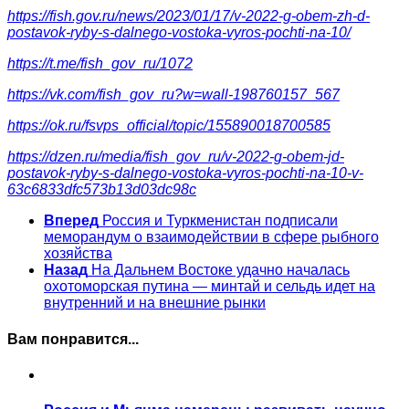
https://fish.gov.ru/news/2023/01/17/v-2022-g-obem-zh-d-
postavok-ryby-s-dalnego-vostoka-vyros-pochti-na-10/
https://t.me/fish_gov_ru/1072
https://vk.com/fish_gov_ru?w=wall-198760157_567
https://ok.ru/fsvps_official/topic/155890018700585
https://dzen.ru/media/fish_gov_ru/v-2022-g-obem-jd-
postavok-ryby-s-dalnego-vostoka-vyros-pochti-na-10-v-
63c6833dfc573b13d03dc98c
Вперед
Россия и Туркменистан подписали
меморандум о взаимодействии в сфере рыбного
хозяйства
Назад
На Дальнем Востоке удачно началась
охотоморская путина — минтай и сельдь идет на
внутренний и на внешние рынки
Вам понравится...