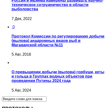
Россия и Мьянма намерены развивать научно-
техническое сотрудничество в области
рыболовства
7 Дек, 2022
0
Протокол Комиссии по регулированию добычи
(вылова) анадромных видов рыб в
Магаданской области №11
5 Авг, 2016
О превышении добычи (вылова) горбуши, кеты
и гольца в Группах водных объектов при
проведении Путины 2024 года
5 Авг, 2024