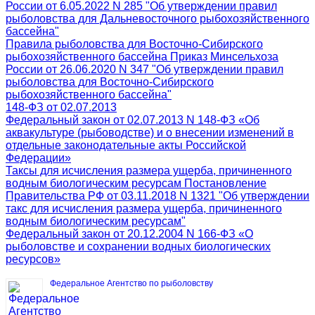
России от 6.05.2022 N 285 "Об утверждении правил
рыболовства для Дальневосточного рыбохозяйственного
бассейна"
Правила рыболовства для Восточно-Сибирского
рыбохозяйственного бассейна Приказ Минсельхоза
России от 26.06.2020 N 347 "Об утверждении правил
рыболовства для Восточно-Сибирского
рыбохозяйственного бассейна"
148-ФЗ от 02.07.2013
Федеральный закон от 02.07.2013 N 148-ФЗ «Об
аквакультуре (рыбоводстве) и о внесении изменений в
отдельные законодательные акты Российской
Федерации»
Таксы для исчисления размера ущерба, причиненного
водным биологическим ресурсам Постановление
Правительства РФ от 03.11.2018 N 1321 "Об утверждении
такс для исчисления размера ущерба, причиненного
водным биологическим ресурсам"
Федеральный закон от 20.12.2004 N 166-ФЗ «О
рыболовстве и сохранении водных биологических
ресурсов»
Федеральное Агентство по рыболовству