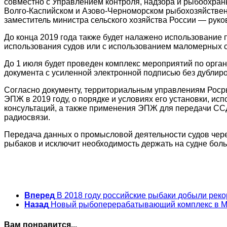
совместно с Управлением контроля, надзора и рыбоохран
Волго-Каспийском и Азово-Черноморском рыбохозяйствен
заместитель министра сельского хозяйства России — рук
До конца 2019 года также будет налажено использование
использования судов или с использованием маломерных су
До 1 июля будет проведен комплекс мероприятий по орга
документа с усиленной электронной подписью без дубли
Согласно документу, территориальным управлениям Роср
ЭПЖ в 2019 году, о порядке и условиях его установки, и
консультаций, а также применения ЭПЖ для передачи ССД
радиосвязи.
Передача данных о промысловой деятельности судов чере
рыбаков и исключит необходимость держать на судне бол
Вперед
В 2018 году российские рыбаки добыли реко
Назад
Новый рыбоперерабатывающий комплекс в Маг
Вам понравится...