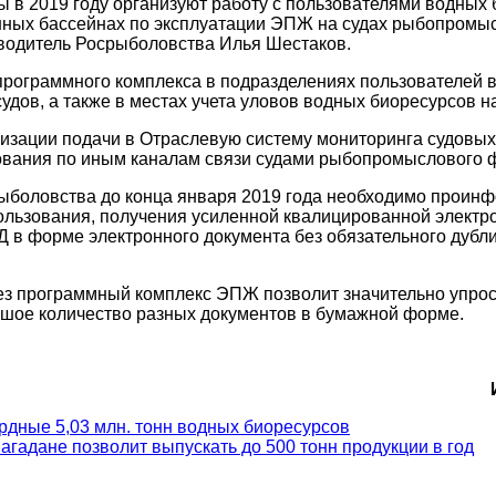
ы в 2019 году организуют работу с пользователями водных
ных бассейнах по эксплуатации ЭПЖ на судах рыбопромыс
оводитель Росрыболовства Илья Шестаков.
 программного комплекса в подразделениях пользователей
дов, а также в местах учета уловов водных биоресурсов на
низации подачи в Отраслевую систему мониторинга судовых
рования по иным каналам связи судами рыбопромыслового
ыболовства до конца января 2019 года необходимо проин
спользования, получения усиленной квалицированной элект
 в форме электронного документа без обязательного дубл
з программный комплекс ЭПЖ позволит значительно упрост
ьшое количество разных документов в бумажной форме.
рдные 5,03 млн. тонн водных биоресурсов
адане позволит выпускать до 500 тонн продукции в год