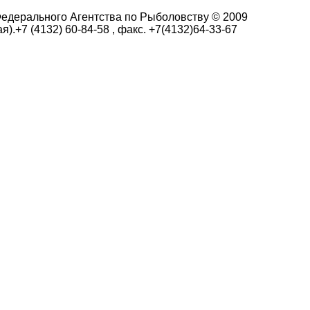
едерального Агентства по Рыболовству © 2009
я).+7 (4132) 60-84-58 , факс. +7(4132)64-33-67