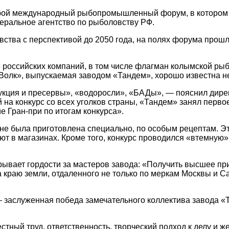
орой международный рыбопромышленный форум, в котором п
ральное агентство по рыболовству РФ.
тва с перспективой до 2050 года, на полях форума прошл
5 российских компаний, в том числе флагман колымской 
Волк», выпускаемая заводом «Тандем», хорошо известна не 
укция и пресервы», «водоросли», «БАДы», — пояснил дир
 на конкурс со всех уголков страны, «Тандем» занял перв
е Гран-при по итогам конкурса».
не была приготовлена специально, по особым рецептам. Э
т в магазинах. Кроме того, конкурс проводился «втемную»
рывает гордости за мастеров завода: «Получить высшее п
 краю земли, отдаленного не только по меркам Москвы и Са
— заслуженная победа замечательного коллектива завода «
стный труд, ответственность, творческий подход к делу и