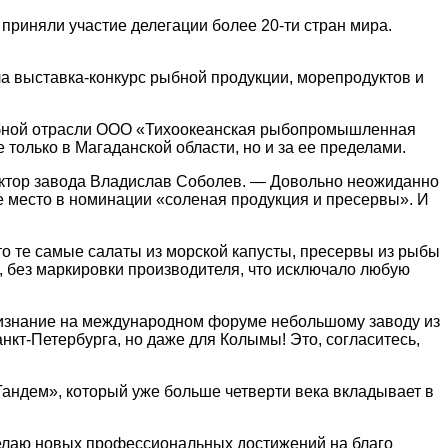
риняли участие делегации более 20-ти стран мира.
а выставка-конкурс рыбной продукции, морепродуктов и
рыбной отрасли ООО «Тихоокеанская рыбопромышленная
только в Магаданской области, но и за ее пределами.
ектор завода Владислав Соболев. — Довольно неожиданно
ое место в номинации «соленая продукция и пресервы». И
то те самые салаты из морской капусты, пресервы из рыбы
, без маркировки производителя, что исключало любую
ризнание на международном форуме небольшому заводу из
нкт-Петербурга, но даже для Колымы! Это, согласитесь,
Тандем», который уже больше четверти века вкладывает в
 желаю новых профессиональных достижений на благо