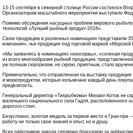
13-15 сентября в северной столице России состоялся Вт
Организатором масштабного мероприятия выступило Феде
Помимо обсуждения насущных проблем мирового рыболовс
технологий «Лучший рыбный продукт-2018».
Свою продукцию в различных номинациях представили 3
компания», чья продукция под торговой маркой «Морской 
«Мы заявились в номинациях «консервы», «соленая прод
из всего многообразия рыбной продукции, представленной
уж полным сюрпризом, не скрою, приятным, стало вручени
Примечательно, что отправленная на выставку продукция 
и морепродуктов, которые колымчане каждый день покупаю
предвзятость.
Генеральный директор «Тихрыбкома» Михаил Котов не ск
маленького национального села Гадля, расположенного на
дорогого стоит.
Безусловно, золотая медаль за первое место и Гран-при 
работу не только свои знания и опыт, но и душу.
Всех работников завода сердечно благодарю за добросове