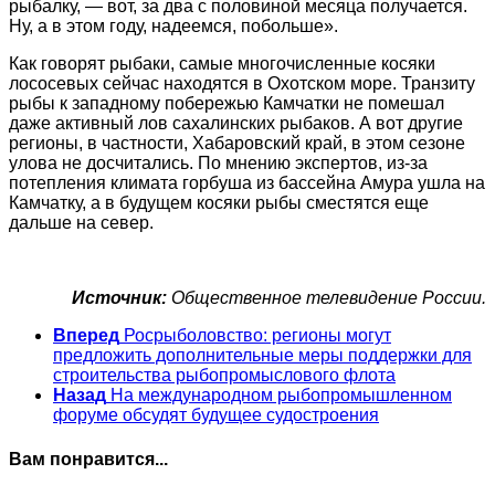
рыбалку, — вот, за два с половиной месяца получается.
Ну, а в этом году, надеемся, побольше».
Как говорят рыбаки, самые многочисленные косяки
лососевых сейчас находятся в Охотском море. Транзиту
рыбы к западному побережью Камчатки не помешал
даже активный лов сахалинских рыбаков. А вот другие
регионы, в частности, Хабаровский край, в этом сезоне
улова не досчитались. По мнению экспертов, из-за
потепления климата горбуша из бассейна Амура ушла на
Камчатку, а в будущем косяки рыбы сместятся еще
дальше на север.
Источник:
Общественное телевидение России.
Вперед
Росрыболовство: регионы могут
предложить дополнительные меры поддержки для
строительства рыбопромыслового флота
Назад
На международном рыбопромышленном
форуме обсудят будущее судостроения
Вам понравится...