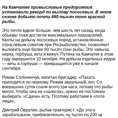
На Камчатке промысловые предприятия
установили рекорд по вылову лососевых. В этом
сезоне добыто почти 460 тысяч тонн красной
рыбы.
Это почти вдвое больше, чем шесть лет назад, когда
объемы тоже достигли максимальных показателей.
Квоты на добычу лососевых пород, установленные
отраслевым советом при Росрыболовстве, позволяют
выловить еще более 60 тысяч тонн рыбы. Это чавыча,
нерка, горбуша, кета и кижуч. Путина на Камчатке в этом
году завершится 10 октября. Но добыча отдельных видов
— кеты и горбуши — прекращается уже в начале
сентября.
Роман Солоненчук, капитан-бригадир: «Пахать
приходится по-черному. Режим авральный, вот. Со
вчерашних суток спали всего три часа, потому что рыбы
много. Чтобы она не «залегла», нужно ее постоянно
выбирать. «Сдача» есть. Поэтому работаем в «поте
лица».
Дмитрий Оврулин, рыбак-тракторист: «До этого
зарабатывали, приблизительно, ну тысяч по 200 за