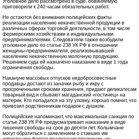
Уголовное дело рассмотрено в суде, обвиняемую
приговорили к 240 часам обязательных работ.
Не остаются без внимания полицейских факты
реализации населению некачественной продукции в
различных сферах торговой деятельности, в том числе
фермерскими хозяйствами и индивидуальными
предпринимателями. Следователи также возбудили
уголовное дело по статье 238 УК РФ в отношении
женщины-предпринимателя, реализовывавшей
населению некачественную молочную продукцию.
Решением суда ей назначено наказание в виде 1 года
ограничения свободы.
Накануне массовых отпусков недобросовестные
продавцы достают из заначки рыбу и икру с
просроченными сроками хранения, придают деликатесам
товарный вид и сбывают магаданский «гостинец» на
материк. Кто попадался на эту уловку, хорошо помнит, что
привозил родственникам подарок с душком.
Полицейские напоминают, что максимальная санкция по
статье 238 УК РФ предусматривает наказание в виде
лишения свободы на срок до десяти лет. Колымчане
могут обратиться с заявлением о ставших им
известными фактах реализации продукции, не