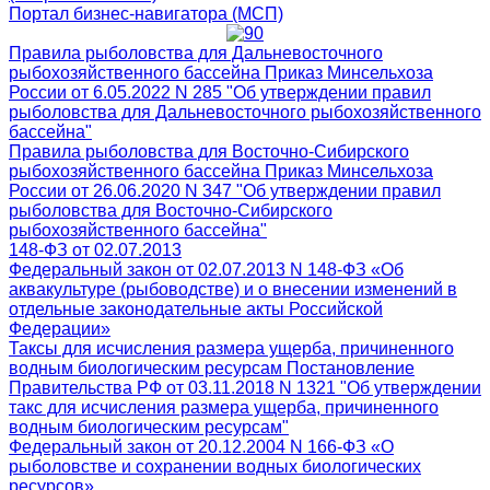
Портал бизнес-навигатора (МСП)
Правила рыболовства для Дальневосточного
рыбохозяйственного бассейна Приказ Минсельхоза
России от 6.05.2022 N 285 "Об утверждении правил
рыболовства для Дальневосточного рыбохозяйственного
бассейна"
Правила рыболовства для Восточно-Сибирского
рыбохозяйственного бассейна Приказ Минсельхоза
России от 26.06.2020 N 347 "Об утверждении правил
рыболовства для Восточно-Сибирского
рыбохозяйственного бассейна"
148-ФЗ от 02.07.2013
Федеральный закон от 02.07.2013 N 148-ФЗ «Об
аквакультуре (рыбоводстве) и о внесении изменений в
отдельные законодательные акты Российской
Федерации»
Таксы для исчисления размера ущерба, причиненного
водным биологическим ресурсам Постановление
Правительства РФ от 03.11.2018 N 1321 "Об утверждении
такс для исчисления размера ущерба, причиненного
водным биологическим ресурсам"
Федеральный закон от 20.12.2004 N 166-ФЗ «О
рыболовстве и сохранении водных биологических
ресурсов»