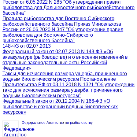
России от 6.05.2022 N 285 "Об утверждении правил
рыболовства для Дальневосточного рыбохозяйственного
бассейна"
Правила рыболовства для Восточно-Сибирского
рыбохозяйственного бассейна Приказ Минсельхоза
России от 26.06.2020 N 347 "Об утверждении правил
рыболовства для Восточно-Сибирского
рыбохозяйственного бассейна"
148-ФЗ от 02.07.2013
Федеральный закон от 02.07.2013 N 148-ФЗ «Об
аквакультуре (рыбоводстве) и о внесении изменений в
отдельные законодательные акты Российской
Федерации»
Таксы для исчисления размера ущерба, причиненного
водным биологическим ресурсам Постановление
Правительства РФ от 03.11.2018 N 1321 "Об утверждении
такс для исчисления размера ущерба, причиненного
водным биологическим ресурсам"
Федеральный закон от 20.12.2004 N 166-ФЗ «О
рыболовстве и сохранении водных биологических
ресурсов»
Федеральное Агентство по рыболовству