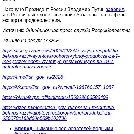
Накануне Президент России Владимир Путин
заверил
,
что Россия выполняет все свои обязательства в сфере
экспорта продовольствия.
Источник:
Объединенная пресс-служба Росрыболовства
Вышло на ресурсах ФАР:
https://fish.gov.ru/news/2023/11/24/rossiya-i-respublika-
belarus-razvivayut-tovarooborot-rybnoj-produkczii-za-9-
mesyaczev-obem-vzaimnyh-postavok-vyros-na-19-v-
naturalnom-vyrazhenii/
https://t.me/fish_gov_ru/2828
https://vk.com/fish_gov_ru?w=wall-198760157_1087
https://ok.ru/fsvps_official/topic/156928666586409
https://dzen.ru/media/fish_gov_ru/rossiia-i-respublika-
belarus-razvivaiut-tovarooborot-rybnoi-produkcii-za-
656078c18bd00b589b103736
Вперед
Вниманию пользователей водными
биоресурсами!