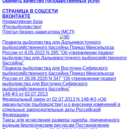
Оценить качество государственных услуг
СТРАНИЦА В СОЦСЕТИ
ВКОНТАКТЕ
Нормативная база
(Росрыболовство)
Портал бизнес-навигатора (МСП)
Правила рыболовства для Дальневосточного
рыбохозяйственного бассейна Приказ Минсельхоза
России от 6.05.2022 N 285 "Об утверждении правил
рыболовства для Дальневосточного рыбохозяйственного
бассейна"
Правила рыболовства для Восточно-Сибирского
рыбохозяйственного бассейна Приказ Минсельхоза
России от 26.06.2020 N 347 "Об утверждении правил
рыболовства для Восточно-Сибирского
рыбохозяйственного бассейна"
148-ФЗ от 02.07.2013
Федеральный закон от 02.07.2013 N 148-ФЗ «Об
аквакультуре (рыбоводстве) и о внесении изменений в
отдельные законодательные акты Российской
Федерации»
Таксы для исчисления размера ущерба, причиненного
водным биологическим ресурсам Постановление