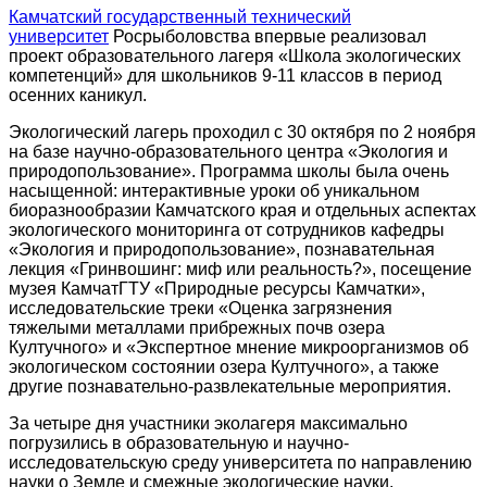
Камчатский государственный технический
университет
Росрыболовства впервые реализовал
проект образовательного лагеря «Школа экологических
компетенций» для школьников 9-11 классов в период
осенних каникул.
Экологический лагерь проходил с 30 октября по 2 ноября
на базе научно-образовательного центра «Экология и
природопользование». Программа школы была очень
насыщенной: интерактивные уроки об уникальном
биоразнообразии Камчатского края и отдельных аспектах
экологического мониторинга от сотрудников кафедры
«Экология и природопользование», познавательная
лекция «Гринвошинг: миф или реальность?», посещение
музея КамчатГТУ «Природные ресурсы Камчатки»,
исследовательские треки «Оценка загрязнения
тяжелыми металлами прибрежных почв озера
Култучного» и «Экспертное мнение микроорганизмов об
экологическом состоянии озера Култучного», а также
другие познавательно-развлекательные мероприятия.
За четыре дня участники эколагеря максимально
погрузились в образовательную и научно-
исследовательскую среду университета по направлению
науки о Земле и смежные экологические науки.