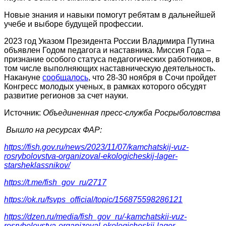
Новые знания и навыки помогут ребятам в дальнейшей
учебе и выборе будущей профессии.
2023 год Указом Президента России Владимира Путина
объявлен Годом педагога и наставника. Миссия Года –
признание особого статуса педагогических работников, в
том числе выполняющих наставническую деятельность.
Накануне
сообщалось
, что 28-30 ноября в Сочи пройдет
Конгресс молодых ученых, в рамках которого обсудят
развитие регионов за счет науки.
Источник:
Объединенная пресс-служба Росрыболовства
Вышло на ресурсах ФАР:
https://fish.gov.ru/news/2023/11/07/kamchatskij-vuz-
rosrybolovstva-organizoval-ekologicheskij-lager-
starsheklassnikov/
https://t.me/fish_gov_ru/2717
https://ok.ru/fsvps_official/topic/156875598286121
https://dzen.ru/media/fish_gov_ru/-kamchatskii-vuz-
rosrybolovstva-organizoval-ekologicheskii-lager-