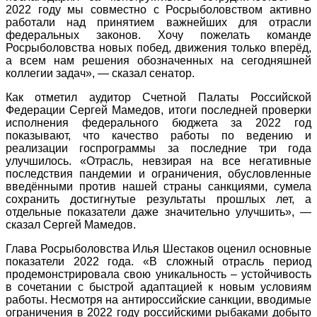
2022 году мы совместно с Росрыболовством активно
работали над принятием важнейших для отрасли
федеральных законов. Хочу пожелать команде
Росрыболовства новых побед, движения только вперёд,
а всем нам решения обозначенных на сегодняшней
коллегии задач», — сказал сенатор.
Как отметил аудитор Счетной Палаты Российской
Федерации Сергей Мамедов, итоги последней проверки
исполнения федерального бюджета за 2022 год
показывают, что качество работы по ведению и
реализации госпрограммы за последние три года
улучшилось. «Отрасль, невзирая на все негативные
последствия пандемии и ограничения, обусловленные
введёнными против нашей страны санкциями, сумела
сохранить достигнутые результаты прошлых лет, а
отдельные показатели даже значительно улучшить», —
сказал Сергей Мамедов.
Глава Росрыболовства Илья Шестаков оценил основные
показатели 2022 года. «В сложный отрасль период
продемонстрировала свою уникальность – устойчивость
в сочетании с быстрой адаптацией к новым условиям
работы. Несмотря на антироссийские санкции, вводимые
ограничения в 2022 году российскими рыбаками добыто