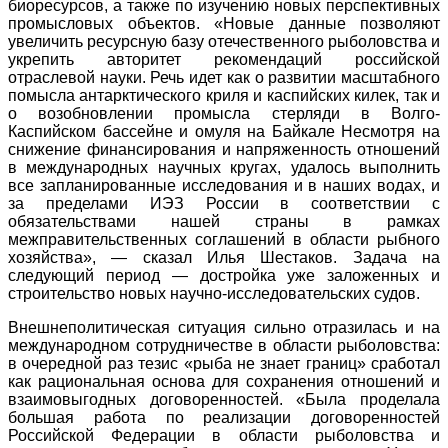
биоресурсов, а также по изучению новых перспективных
промысловых объектов. «Новые данные позволяют
увеличить ресурсную базу отечественного рыболовства и
укрепить авторитет рекомендаций российской
отраслевой науки. Речь идет как о развитии масштабного
помысла антарктического криля и каспийских килек, так и
о возобновлении промысла стерляди в Волго-
Каспийском бассейне и омуля на Байкале Несмотря на
снижение финансирования и напряженность отношений
в международных научных кругах, удалось выполнить
все запланированные исследования и в наших водах, и
за пределами ИЭЗ России в соответствии с
обязательствами нашей страны в рамках
межправительственных соглашений в области рыбного
хозяйства», — сказал Илья Шестаков. Задача на
следующий период — достройка уже заложенных и
строительство новых научно-исследовательских судов.
Внешнеполитическая ситуация сильно отразилась и на
международном сотрудничестве в области рыболовства:
в очередной раз тезис «рыба не знает границ» сработал
как рациональная основа для сохранения отношений и
взаимовыгодных договоренностей. «Была проделала
большая работа по реализации договоренностей
Российской Федерации в области рыболовства и