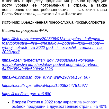
отнестись к процессу продвижения рыбной продукции:
росту уровня ее потребления в стране, а также
повышению ее востребованности», — заключил глава
Росрыболовства», — сказал Илья Шестаков.
Источник: Объединенная пресс-служба Росрыболовства
Вышло на ресурсах ФАР:
https
://
fish
.
gov
.
ru
/
news
/2023/06/01/
sostoyalas
—
kollegiya
—
rosrybolovstva
—
ilya
—
shestakov
—
podvel
—
itogi
—
raboty
—
rybnoj
—
otrasli
—
za
-2022-
god
—
i
—
ozvuchil
—
zadachi
—
na
-
2023-
god
/
https://dzen.ru/media/fish_gov_ru/sostoialas-kollegiia-
rosrybolovstva-ilia-shestakov-podvel-itogi-raboty-rybnoi-
6478c05949d8e520fd9c1326
https://vk.com/fish_gov_ru?w=wall-198760157_807
https://ok.ru/fsvps_official/topic/156382447815977
https://t.me/fish_gov_ru/1680
Вперед
Россия в 2022 году нарастила экспорт
рыбной продукции в дружественные страны на 40%