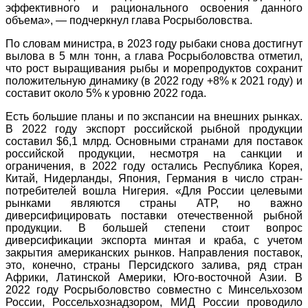
эффективного и рационального освоения данного
объема», — подчеркнул глава Росрыболовства.
По словам министра, в 2023 году рыбаки снова достигнут
вылова в 5 млн тонн, а глава Росрыболовства отметил,
что рост выращивания рыбы и морепродуктов сохранит
положительную динамику (в 2022 году +8% к 2021 году) и
составит около 5% к уровню 2022 года.
Есть большие планы и по экспансии на внешних рынках.
В 2022 году экспорт российской рыбной продукции
составил $6,1 млрд. Основными странами для поставок
российской продукции, несмотря на санкции и
ограничения, в 2022 году остались Республика Корея,
Китай, Нидерланды, Япония, Германия в число стран-
потребителей вошла Нигерия. «Для России целевыми
рынками являются страны АТР, но важно
диверсифицировать поставки отечественной рыбной
продукции. В большей степени стоит вопрос
диверсификации экспорта минтая и краба, с учетом
закрытия американских рынков. Направления поставок,
это, конечно, страны Персидского залива, ряд стран
Африки, Латинской Америки, Юго-восточной Азии. В
2022 году Росрыболовство совместно с Минсельхозом
России, Россельхознадзором, МИД России проводило