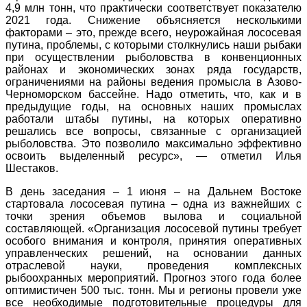
4,9 млн тонн, что практически соответствует показателю
2021 года. Снижение объясняется несколькими
факторами – это, прежде всего, неурожайная лососевая
путина, проблемы, с которыми столкнулись наши рыбаки
при осуществлении рыболовства в конвенционных
районах и экономических зонах ряда государств,
ограничениями на районы ведения промысла в Азово-
Черноморском бассейне. Надо отметить, что, как и в
предыдущие годы, на основных наших промыслах
работали штабы путины, на которых оперативно
решались все вопросы, связанные с организацией
рыболовства. Это позволило максимально эффективно
освоить выделенный ресурс», — отметил Илья
Шестаков.
В день заседания – 1 июня – на Дальнем Востоке
стартовала лососевая путина – одна из важнейших с
точки зрения объемов вылова и социальной
составляющей. «Организация лососевой путины требует
особого внимания и контроля, принятия оперативных
управленческих решений, на основании данных
отраслевой науки, проведения комплексных
рыбоохранных мероприятий. Прогноз этого года более
оптимистичен 500 тыс. тонн. Мы и регионы провели уже
все необходимые подготовительные процедуры для