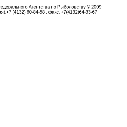
едерального Агентства по Рыболовству © 2009
я).+7 (4132) 60-84-58 , факс. +7(4132)64-33-67