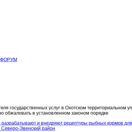
ФОРУМ
ателя государственных услуг в Охотском территориальном 
но обжаловать в установленном законом порядке
 разрабатывают и внедряют рецептуры рыбных кормов для
в Северо-Эвенский район