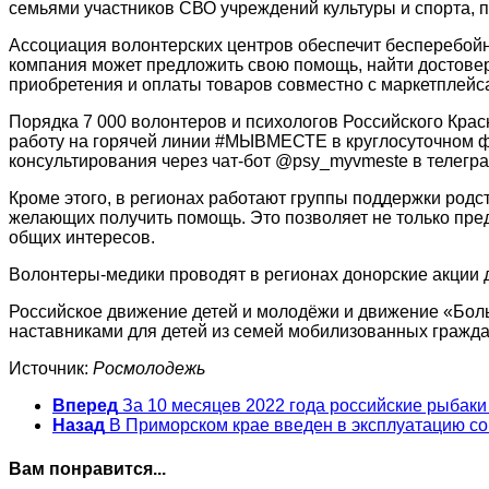
семьями участников СВО учреждений культуры и спорта, 
Ассоциация волонтерских центров обеспечит бесперебой
компания может предложить свою помощь, найти достовер
приобретения и оплаты товаров совместно с маркетплейс
Порядка 7 000 волонтеров и психологов Российского Кра
работу на горячей линии #МЫВМЕСТЕ в круглосуточном фо
консультирования через чат-бот @psy_myvmeste в телегра
Кроме этого, в регионах работают группы поддержки род
желающих получить помощь. Это позволяет не только пре
общих интересов.
Волонтеры-медики проводят в регионах донорские акции 
Российское движение детей и молодёжи и движение «Больш
наставниками для детей из семей мобилизованных гражд
Источник:
Росмолодежь
Вперед
За 10 месяцев 2022 года российские рыбаки
Назад
В Приморском крае введен в эксплуатацию 
Вам понравится...