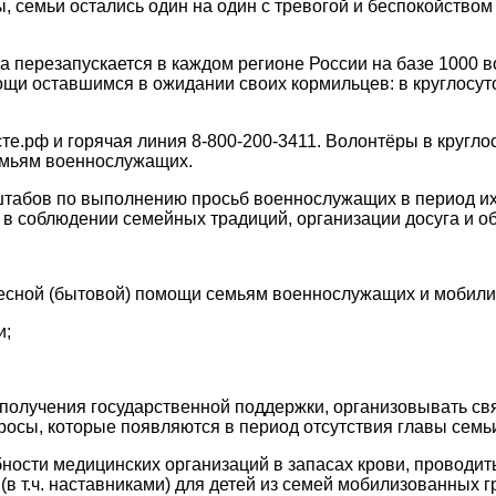
ры, семьи остались один на один с тревогой и беспокойством
ерезапускается в каждом регионе России на базе 1000 во
щи оставшимся в ожидании своих кормильцев: в круглосут
те.рф и горячая линия 8-800-200-3411. Волонтёры в кругл
емьям военнослужащих.
табов по выполнению просьб военнослужащих в период их 
в соблюдении семейных традиций, организации досуга и об
есной (бытовой) помощи семьям военнослужащих и мобили
и;
олучения государственной поддержки, организовывать связ
росы, которые появляются в период отсутствия главы семь
ности медицинских организаций в запасах крови, проводить
(в т.ч. наставниками) для детей из семей мобилизованных