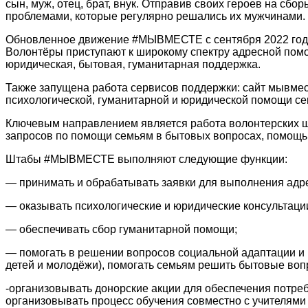
сын, муж, отец, брат, внук. Отправив своих героев на сбо
проблемами, которые регулярно решались их мужчинами.
Обновленное движение #МЫВМЕСТЕ с сентября 2022 года п
Волонтёры приступают к широкому спектру адресной помо
юридическая, бытовая, гуманитарная поддержка.
Также запущена работа сервисов поддержки: сайт мывмес
психологической, гуманитарной и юридической помощи с
Ключевым направлением является работа волонтерских ш
запросов по помощи семьям в бытовых вопросах, помощь 
Штабы #МЫВМЕСТЕ выполняют следующие функции:
— принимать и обрабатывать заявки для выполнения адр
— оказывать психологические и юридические консультаци
— обеспечивать сбор гуманитарной помощи;
— помогать в решении вопросов социальной адаптации и п
детей и молодёжи), помогать семьям решить бытовые воп
-организовывать донорские акции для обеспечения потреб
организовывать процесс обучения совместно с учителями 