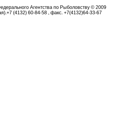
едерального Агентства по Рыболовству © 2009
я).+7 (4132) 60-84-58 , факс. +7(4132)64-33-67