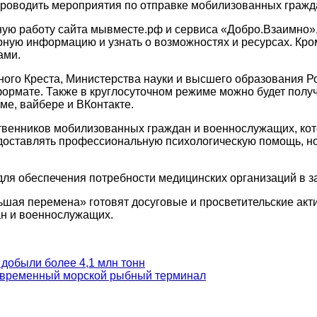
проводить мероприятия по отправке мобилизованных гражд
ную работу сайта мывместе.рф и сервиса «Добро.Взаимно»
ную информацию и узнать о возможностях и ресурсах. Кром
ами.
сного Креста, Министерства науки и высшего образования 
рмате. Также в круглосуточном режиме можно будет получ
ме, вайбере и ВКонтакте.
ственников мобилизованных граждан и военнослужащих, ко
доставлять профессиональную психологическую помощь, но
для обеспечения потребности медицинских организаций в з
ая перемена» готовят досуговые и просветительские актив
ан и военнослужащих.
 добыли более 4,1 млн тонн
современный морской рыбный терминал