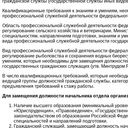
гражданской службы (государственной службы иных видо
Квалификационные требования к знаниям и умениям, необ
профессиональной служебной деятельности федерального
Область профессиональной служебной деятельности феде
регулирование сельского хозяйства и ветеринарии. Мини
специальностям, направлениям подготовки, знаниям и ум
вида профессиональной служебной деятельности государс
Вид профессиональной служебной деятельности федераль
регулирование рыболовства и сохранения водных биоресу
умениям, которые необходимы для замещения должностей
государственных гражданских служащих (утв. Минтрудом Р
В число квалификационных требований, которые необход
ведущей группы должностей гражданской службы, катего
предъявления требований к стажу работы.
Для замещения должност
и
начальника отдела орган
Наличие высшего образования (минимальный уровен
«Юриспруденция», «Правоведение», «Государственн
законодательством об образовании Российской Феде
специальностей и направлений подготовки.
Гражданский служащий, замещающий должность нача