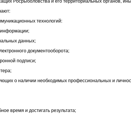
жащих Росрыболовства и его территориальных органов, ин
чают:
ммуникационных технологий:
 информации;
нальных данных;
лектронного документооборота;
ронной подписи;
тера;
вующих о наличии необходимых профессиональных и личнос
ое время и достигать результата;