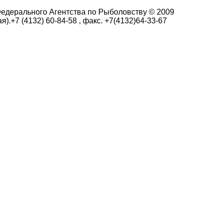
едерального Агентства по Рыболовству © 2009
я).+7 (4132) 60-84-58 , факс. +7(4132)64-33-67