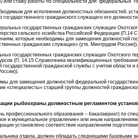
в) или стажу работы по специальности для федеральных г
ходимым для исполнения должностных обязанностей, устан
 государственного гражданского служащего его должност
ральных государственных гражданских служащих Охотског
стерство сельского хозяйства Российской Федерации (П.14
ениям, которые необходимы для замещения должностей гос
твенных гражданских служащих» (утв. Минтрудом России)).
ных государственных гражданских служащих Охотского те
рсов (П. 14.15 Справочника квалификационных требований
 государственной гражданской службы с учетом области и
оссии)).
имы для замещения должностей федеральной государствен
рии «специалисты» старшей группы должностей гражданско
изации рыбоохраны должностным регламентом устано
ь профессионального образования – бакалавриат) по спец
ое и муниципальное управление» или иным направлениям п
рации установлено соответствие направлениям подготовки
льника отдела, должен обладать следующими базовыми з