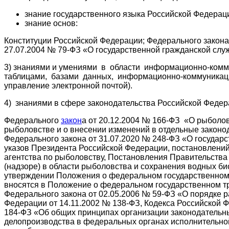
знание государственного языка Российской Федерации
знание основ:
Конституции Российской Федерации; Федерального закона
27.07.2004 № 79-ФЗ «О государственной гражданской сл
3) знаниями и умениями в области информационно-комм
таблицами, базами данных, информационно-коммуникацио
управление электронной почтой).
4) знаниями в сфере законодательства Российской Федер
Федерального
закон
а от 20.12.2004 № 166-ФЗ «О рыболов
рыболовстве и о внесении изменений в отдельные законо
Федерального закона от 31.07.2020 № 248-ФЗ «О государ
указов Президента Российской Федерации, постановлени
агентства по рыболовству, Постановления Правительств
(надзоре) в области рыболовства и сохранения водных б
утверждении Положения о федеральном государственном к
вносятся в Положение о федеральном государственном тр
Федерального закона от 02.05.2006 № 59-ФЗ «О порядке 
Федерации от 14.11.2002 № 138-ФЗ, Кодекса Российской 
184-ФЗ «Об общих принципах организации законодательны
делопроизводства в федеральных органах исполнительной