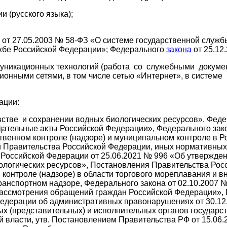
 (русского языка);
 от 27.05.2003 № 58-ФЗ «О системе государственной служ
ужбе Российской Федерации»; Федерального
закона
от 25.12
уникационных технологий (работа со служебными докуме
нными сетями, в том числе сетью «Интернет», в системе
ации:
стве и сохранении водных биологических ресурсов», Феде
дательные акты Российской Федерации», Федерального зако
ственном контроле (надзоре) и муниципальном контроле в 
й Правительства Российской Федерации, иных нормативных
а Российской Федерации от 25.06.2021 № 996 «Об утвержд
иологических ресурсов», Постановления Правительства Рос
онтроле (надзоре) в области торгового мореплавания и вн
анспортном надзоре, Федерального закона от 02.10.2007 
рассмотрения обращений граждан Российской Федерации», 
Федерации об административных правонарушениях от 30.12.
х (представительных) и исполнительных органов государс
 власти, утв. Постановлением Правительства РФ от 15.06.