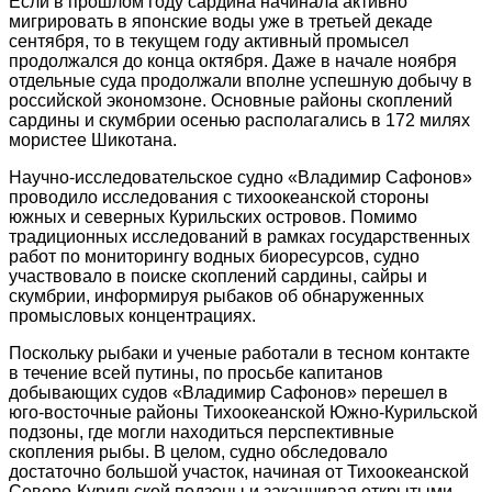
Если в прошлом году сардина начинала активно
мигрировать в японские воды уже в третьей декаде
сентября, то в текущем году активный промысел
продолжался до конца октября. Даже в начале ноября
отдельные суда продолжали вполне успешную добычу в
российской экономзоне. Основные районы скоплений
сардины и скумбрии осенью располагались в 172 милях
мористее Шикотана.
Научно-исследовательское судно «Владимир Сафонов»
проводило исследования с тихоокеанской стороны
южных и северных Курильских островов. Помимо
традиционных исследований в рамках государственных
работ по мониторингу водных биоресурсов, судно
участвовало в поиске скоплений сардины, сайры и
скумбрии, информируя рыбаков об обнаруженных
промысловых концентрациях.
Поскольку рыбаки и ученые работали в тесном контакте
в течение всей путины, по просьбе капитанов
добывающих судов «Владимир Сафонов» перешел в
юго-восточные районы Тихоокеанской Южно-Курильской
подзоны, где могли находиться перспективные
скопления рыбы. В целом, судно обследовало
достаточно большой участок, начиная от Тихоокеанской
Северо-Курильской подзоны и заканчивая открытыми