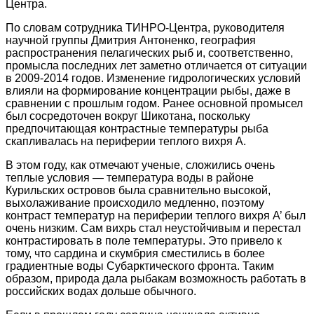
Центра.
По словам сотрудника ТИНРО-Центра, руководителя
научной группы Дмитрия Антоненко, география
распространения пелагических рыб и, соответственно,
промысла последних лет заметно отличается от ситуации
в 2009-2014 годов. Изменение гидрологических условий
влияли на формирование концентрации рыбы, даже в
сравнении с прошлым годом. Ранее основной промысел
был сосредоточен вокруг Шикотана, поскольку
предпочитающая контрастные температуры рыба
скапливалась на периферии теплого вихря А.
В этом году, как отмечают ученые, сложились очень
теплые условия — температура воды в районе
Курильских островов была сравнительно высокой,
выхолаживание происходило медленно, поэтому
контраст температур на периферии теплого вихря А’ был
очень низким. Сам вихрь стал неустойчивым и перестал
контрастировать в поле температуры. Это привело к
тому, что сардина и скумбрия сместились в более
градиентные воды Субарктического фронта. Таким
образом, природа дала рыбакам возможность работать в
российских водах дольше обычного.