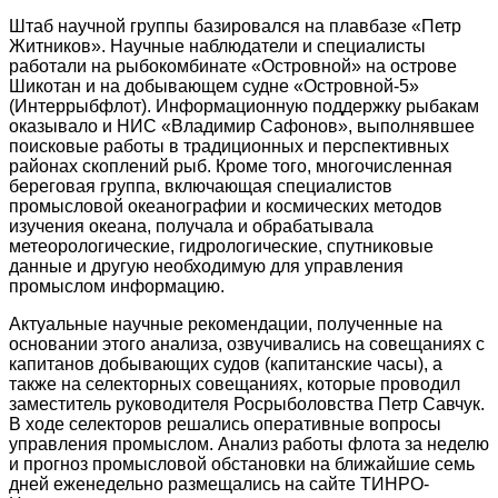
Штаб научной группы базировался на плавбазе «Петр
Житников». Научные наблюдатели и специалисты
работали на рыбокомбинате «Островной» на острове
Шикотан и на добывающем судне «Островной-5»
(Интеррыбфлот). Информационную поддержку рыбакам
оказывало и НИС «Владимир Сафонов», выполнявшее
поисковые работы в традиционных и перспективных
районах скоплений рыб. Кроме того, многочисленная
береговая группа, включающая специалистов
промысловой океанографии и космических методов
изучения океана, получала и обрабатывала
метеорологические, гидрологические, спутниковые
данные и другую необходимую для управления
промыслом информацию.
Актуальные научные рекомендации, полученные на
основании этого анализа, озвучивались на совещаниях с
капитанов добывающих судов (капитанские часы), а
также на селекторных совещаниях, которые проводил
заместитель руководителя Росрыболовства Петр Савчук.
В ходе селекторов решались оперативные вопросы
управления промыслом. Анализ работы флота за неделю
и прогноз промысловой обстановки на ближайшие семь
дней еженедельно размещались на сайте ТИНРО-