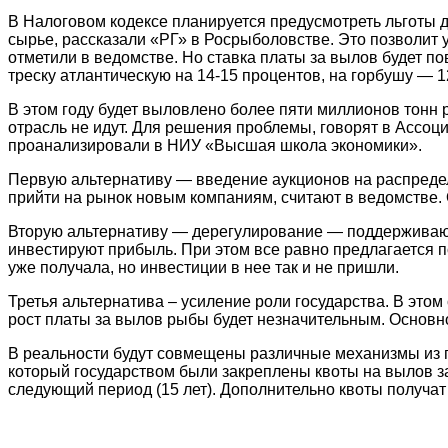
В Налоговом кодексе планируется предусмотреть льготы д
сырье, рассказали «РГ» в Росрыболовстве. Это позволит у
отметили в ведомстве. Но ставка платы за вылов будет п
треску атлантическую на 14-15 процентов, на горбушу — 1
В этом году будет выловлено более пяти миллионов тонн р
отрасль не идут. Для решения проблемы, говорят в Ассо
проанализировали в НИУ «Высшая школа экономики».
Первую альтернативу — введение аукционов на распреде
прийти на рынок новым компаниям, считают в ведомстве.
Вторую альтернативу — дерегулирование — поддерживают 
инвестируют прибыль. При этом все равно предлагается 
уже получала, но инвестиции в нее так и не пришли.
Третья альтернатива – усиление роли государства. В этом
рост платы за вылов рыбы будет незначительным. Основно
В реальности будут совмещены различные механизмы из п
который государством были закреплены квоты на вылов з
следующий период (15 лет). Дополнительно квоты получат