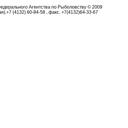
едерального Агентства по Рыболовству © 2009
я).+7 (4132) 60-84-58 , факс. +7(4132)64-33-67