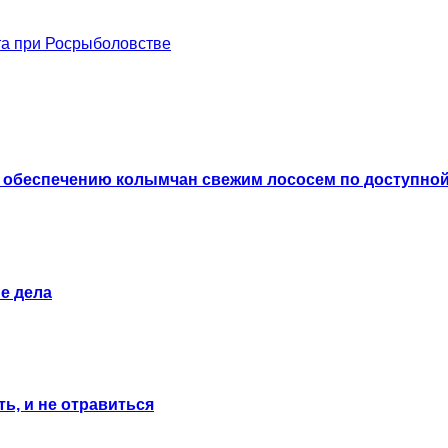
та при Росрыболовстве
 обеспечению колымчан свежим лососем по доступной
е дела
ь, и не отравиться