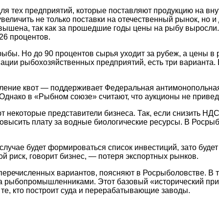
ля тех предприятий, которые поставляют продукцию на внут
величить не только поставки на отечественный рынок, но и
овышена, так как за прошедшие годы цены на рыбу выросли.
26 процентов.
ыбы. Но до 90 процентов сырья уходит за рубеж, а цены в 
циации рыбохозяйственных предприятий, есть три варианта
ление квот — поддерживает Федеральная антимонопольная 
 Однако в «Рыбном союзе» считают, что аукционы не приве
некоторые представители бизнеса. Так, если снизить НД
повысить плату за водные биологические ресурсы. В Росры
 случае будет формироваться список инвестиций, зато буде
й риск, говорит бизнес, — потеря экспортных рынков.
еречисленных вариантов, поясняют в Росрыболовстве. В т
а рыбопромышленниками. Этот базовый «исторический прин
 те, кто построит суда и перерабатывающие заводы.