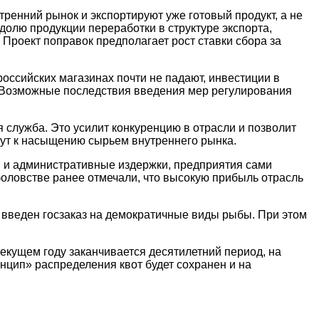
ренний рынок и экспортируют уже готовый продукт, а не
 долю продукции переработки в структуре экспорта,
 Проект поправок предполагает рост ставки сбора за
российских магазинах почти не падают, инвестиции в
. Возможные последствия введения мер регулирования
служба. Это усилит конкуренцию в отрасли и позволит
дут к насыщению сырьем внутреннего рынка.
С и административные издержки, предприятия сами
боловстве ранее отмечали, что высокую прибыль отрасль
т введен госзаказ на демократичные виды рыбы. При этом
екущем году заканчивается десятилетний период, на
цип» распределения квот будет сохранен и на