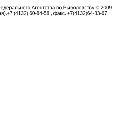
едерального Агентства по Рыболовству © 2009
я).+7 (4132) 60-84-58 , факс. +7(4132)64-33-67