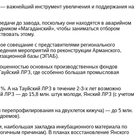
а — важнейший инструмент увеличения и поддержания на
едачи до завода, поскольку они находятся в аварийном
дником «Магаданский», чтобы заниматься отбором
твовать этому.
ное совещание с представителями регионального
дения мероприятий по реконструкции Арманского,
изационной базы (ЭПАБ).
изношенностью основных производственных фондов
Тауйский ЛРЗ, где особенно большая промысловая
 А на Тауйский ЛРЗ в течение 2-3-х лет возможно
 ЛРЗ — до 15,8 млн. штук молоди, Янский ЛРЗ (с учетом
м перепрофилирования на двухлеток кижуча) — до 5 млн.
одоемов).
и, наибольшая закладка инкубационного материала по
логичным причинам). В планах восстановление Янского