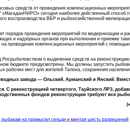
совых средств от проведения компенсационных мероприяти
 «МагаданНИРО» сегодня наиболее действенный способ п
ного воспроизводства ВБР и рыбохозяйственной мелиораци
вует порядок проведения мероприятий по модернизации и
ующих и надзорных органов при выполнении и приемке так
ты на проведение компенсационных мероприятий с помощ
.
 Росрыболовством о выделении средств на реконструкцию,
ном бюджете предусмотрены. Мы должны запустить рыбовод
вых рабочих мест для жителей Талона, сохранения населени
оводных завода — Ольский, Арманский и Янский. Вмест
. С реконструкцией четвертого, Тауйского ЛРЗ, добав
водственных фондов реконструкции требуют все рыбо
(
 рыбакам на промысел сельди и минтая шесть разрешений