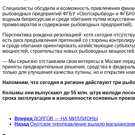
Специалисты обсудили и возможность привлечения финан
рыбоводных предприятий ФГБУ «Охотскрыбвод» и ФГБНУ
водным биоресурсам и среде обитания путем искусствен
промвозвратов и содержание рыбоводных предприятий).
Перспектива рождена резолюцией: хотя сегодня отсутст
есть риск предъявления претензий со стороны контролир
и среде обитания ориентировать хозяйствующие субъек
мощностей, строительства новых рыбоводных мощностей
— Мы серьезно отстаиваем свои интересы в Москве перед
приняты предварительные решения, средства в федераль
только для улучшения качества путины, но и открытия но
Напомним, что сегодня в регионе действуют три рыб
Колымы они выпускают до 55 млн. штук молоди лосося
срока эксплуатации и изношенности основных произ
Вперед
ДОЛГОВ — НА МИЛЛИОНЫ
Назад
Охотское теруправление выдало магаданским