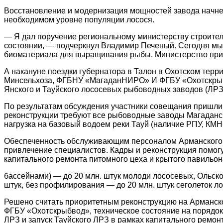
Восстановление и модернизация мощностей завода начнет
необходимом уровне популяции лосося.
— Я дал поручение региональному министерству строител
состоянии, — подчеркнул Владимир Печеный. Сегодня мы
биоматериала для выращивания рыбы. Министерство прир
А накануне поездки губернатора в Талон в Охотском те
Минсельхоза, ФГБНУ «МагаданНИРО» И ФГБУ «Охотскрыбв
Янского и Тауйского лососевых рыбоводных заводов (ЛРЗ
По результатам обсуждения участники совещания пришли 
реконструкции требуют все рыбоводные заводы Магаданс
нагрузка на базовый водоем реки Тауй (наличие РПУ, КМ
Обеспеченность обслуживающим персоналом Арманского ЛР
привлечение специалистов. Кадры и реконструкция помог
капитального ремонта питомного цеха и крытого павильо
бассейнами) — до 20 млн. штук молоди лососевых, Ольско
штук, без профилирования — до 20 млн. штук сеголеток л
Решено считать приоритетным реконструкцию на Арманско
ФГБУ «Охотскрыбвод», техническое состояние на порядок
ЛРЗ и запуск Тауйского ЛРЗ в рамках капитального ремон