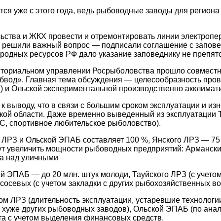
ся уже с этого года, ведь рыбоводные заводы для регион
ьства и ЖКХ провести и отремонтировать линии электропер
 решили важный вопрос — подписали соглашение с запове
одных ресурсов РФ дало указание заповеднику не препятс
рриториальном управлении Росрыболовства прошло совмест
од». Главная тема обсуждения — целесообразность прове
) и Ольской экспериментальной производственно акклимат
к выводу, что в связи с большим сроком эксплуатации и 
кой области. Даже временно выведенный из эксплуатации 
НС, спортивное любительское рыболовство).
З и Ольской ЭПАБ составляет 100 %, Янского ЛРЗ — 75 %.
ут увеличить мощности рыбоводных предприятий: Арманский
на над уличными
й ЭПАБ — до 20 млн. штук молоди, Тауйского ЛРЗ (с учето
ососевых (с учетом закладки с других рыбохозяйственных в
м ЛРЗ (длительность эксплуатации, устаревшие технологи
 хуже других рыбоводных заводов), Ольской ЭПАБ (по ана
та с учетом выделения финансовых средств.