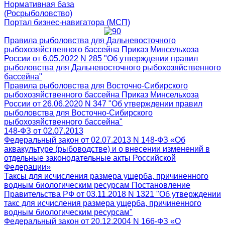
Нормативная база
(Росрыболовство)
Портал бизнес-навигатора (МСП)
Правила рыболовства для Дальневосточного
рыбохозяйственного бассейна Приказ Минсельхоза
России от 6.05.2022 N 285 "Об утверждении правил
рыболовства для Дальневосточного рыбохозяйственного
бассейна"
Правила рыболовства для Восточно-Сибирского
рыбохозяйственного бассейна Приказ Минсельхоза
России от 26.06.2020 N 347 "Об утверждении правил
рыболовства для Восточно-Сибирского
рыбохозяйственного бассейна"
148-ФЗ от 02.07.2013
Федеральный закон от 02.07.2013 N 148-ФЗ «Об
аквакультуре (рыбоводстве) и о внесении изменений в
отдельные законодательные акты Российской
Федерации»
Таксы для исчисления размера ущерба, причиненного
водным биологическим ресурсам Постановление
Правительства РФ от 03.11.2018 N 1321 "Об утверждении
такс для исчисления размера ущерба, причиненного
водным биологическим ресурсам"
Федеральный закон от 20.12.2004 N 166-ФЗ «О