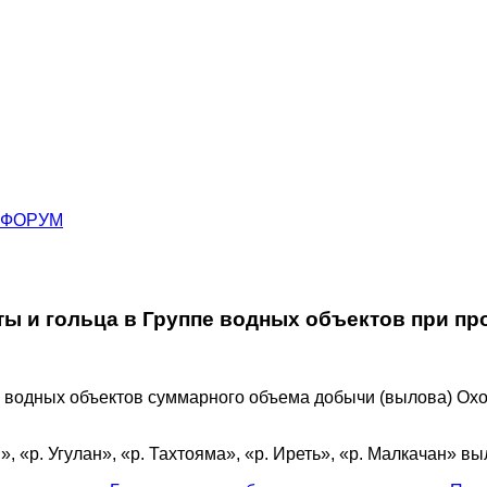
ФОРУМ
ы и гольца в Группе водных объектов при пр
водных объектов суммарного объема добычи (вылова) Охо
, «р. Угулан», «р. Тахтояма», «р. Иреть», «р. Малкачан» в