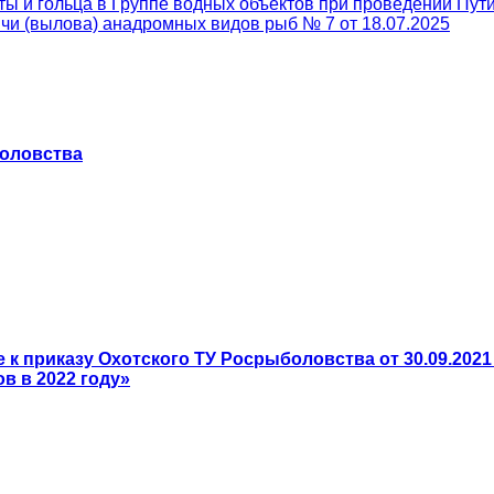
ы и гольца в Группе водных объектов при проведении Пут
и (вылова) анадромных видов рыб № 7 от 18.07.2025
боловства
к приказу Охотского ТУ Росрыболовства от 30.09.202
в в 2022 году»