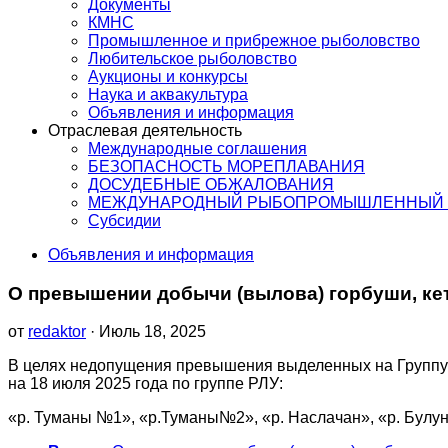
Документы
КМНС
Промышленное и прибрежное рыболовство
Любительское рыболовство
Аукционы и конкурсы
Наука и аквакультура
Объявления и информация
Отраслевая деятельность
Международные соглашения
БЕЗОПАСНОСТЬ МОРЕПЛАВАНИЯ
ДОСУДЕБНЫЕ ОБЖАЛОВАНИЯ
МЕЖДУНАРОДНЫЙ РЫБОПРОМЫШЛЕННЫЙ 
Субсидии
Объявления и информация
О превышении добычи (вылова) горбуши, кет
от
redaktor
· Июль 18, 2025
В целях недопущения превышения выделенных на Группу 
на 18 июля 2025 года по группе РЛУ:
«р. Туманы №1», «р.Туманы№2», «р. Наслачан», «р. Булун»