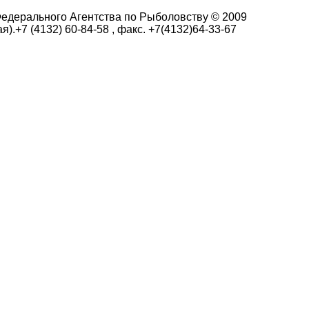
едерального Агентства по Рыболовству © 2009
я).+7 (4132) 60-84-58 , факс. +7(4132)64-33-67