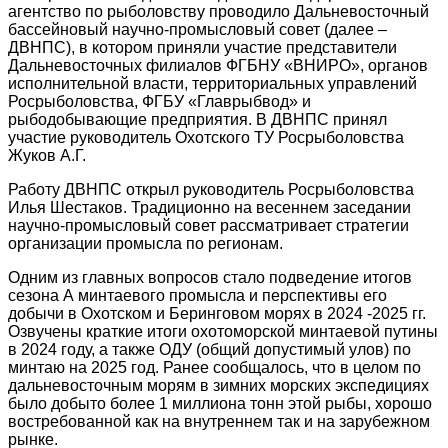
агентство по рыболовству проводило Дальневосточный
бассейновый научно-промысловый совет (далее –
ДВНПС), в котором приняли участие представители
Дальневосточных филиалов ФГБНУ «ВНИРО», органов
исполнительной власти, территориальных управлений
Росрыболовства, ФГБУ «Главрыбвод» и
рыбодобывающие предприятия. В ДВНПС принял
участие руководитель Охотского ТУ Росрыболовства
Жуков А.Г.
Работу ДВНПС открыл руководитель Росрыболовства
Илья Шестаков. Традиционно на весеннем заседании
научно-промысловый совет рассматривает стратегии
организации промысла по регионам.
Одним из главных вопросов стало подведение итогов
сезона А минтаевого промысла и перспективы его
добычи в Охотском и Беринговом морях в 2024 -2025 гг.
Озвучены краткие итоги охотоморской минтаевой путины
в 2024 году, а также ОДУ (общий допустимый улов) по
минтаю на 2025 год. Ранее сообщалось, что в целом по
дальневосточным морям в зимних морских экспедициях
было добыто более 1 миллиона тонн этой рыбы, хорошо
востребованной как на внутреннем так и на зарубежном
рынке.