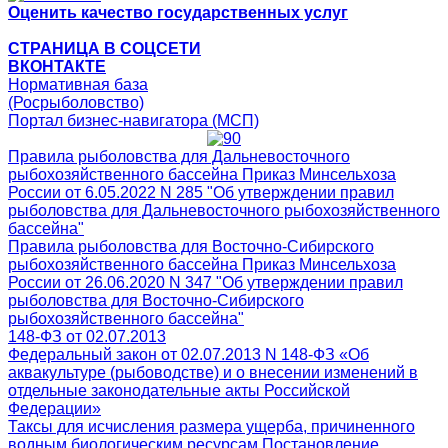
Оценить качество государственных услуг
СТРАНИЦА В СОЦСЕТИ
ВКОНТАКТЕ
Нормативная база
(Росрыболовство)
Портал бизнес-навигатора (МСП)
Правила рыболовства для Дальневосточного
рыбохозяйственного бассейна Приказ Минсельхоза
России от 6.05.2022 N 285 "Об утверждении правил
рыболовства для Дальневосточного рыбохозяйственного
бассейна"
Правила рыболовства для Восточно-Сибирского
рыбохозяйственного бассейна Приказ Минсельхоза
России от 26.06.2020 N 347 "Об утверждении правил
рыболовства для Восточно-Сибирского
рыбохозяйственного бассейна"
148-ФЗ от 02.07.2013
Федеральный закон от 02.07.2013 N 148-ФЗ «Об
аквакультуре (рыбоводстве) и о внесении изменений в
отдельные законодательные акты Российской
Федерации»
Таксы для исчисления размера ущерба, причиненного
водным биологическим ресурсам Постановление