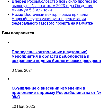
Вперед
Росрыболовство повысило прогноз по
вылову рыбы по итогам 2023 года Он достиг
минимум 5,3 млн тонн
Назад
Восточный вектор: новые причалы
Нацрыбресурса участвуют в реализации
федерального газового проекта на Камчатке
Вам понравится...
Проведены контрольные (надзорные)
мероприятия в области рыболовства и
сохранения водных биологических ресурсов
3 Сен, 2024
Объявление о внесении изменений в
приложение к приказу Росрыболовства от №
98-О
10 Ноя, 2025