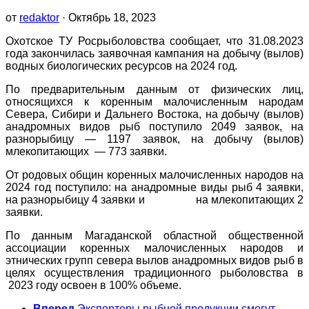
от
redaktor
· Октябрь 18, 2023
Охотское ТУ Росрыболовства сообщает, что 31.08.2023
года закончилась заявочная кампания на добычу (вылов)
водных биологических ресурсов на 2024 год.
По предварительным данным от физических лиц,
относящихся к коренным малочисленным народам
Севера, Сибири и Дальнего Востока, на добычу (вылов)
анадромных видов рыб поступило 2049 заявок, на
разнорыбицу — 1197 заявок, на добычу (вылов)
млекопитающих — 773 заявки.
От родовых общин коренных малочисленных народов на
2024 год поступило: на анадромные виды рыб 4 заявки,
на разнорыбицу 4 заявки и на млекопитающих 2
заявки.
По данным Магаданской областной общественной
ассоциации коренных малочисленных народов и
этнических групп севера вылов анадромных видов рыб в
целях осуществления традиционного рыболовства в
2023 году освоен в 100% объеме.
Вперед
Экспортеры рыбной продукции смогут