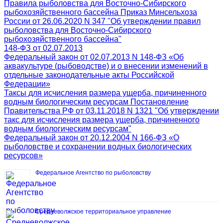
Правила рыболовства для Восточно-Сибирского
рыбохозяйственного бассейна Приказ Минсельхоза
России от 26.06.2020 N 347 "Об утверждении правил
рыболовства для Восточно-Сибирского
рыбохозяйственного бассейна"
148-ФЗ от 02.07.2013
Федеральный закон от 02.07.2013 N 148-ФЗ «Об
аквакультуре (рыбоводстве) и о внесении изменений в
отдельные законодательные акты Российской
Федерации»
Таксы для исчисления размера ущерба, причиненного
водным биологическим ресурсам Постановление
Правительства РФ от 03.11.2018 N 1321 "Об утверждении
такс для исчисления размера ущерба, причиненного
водным биологическим ресурсам"
Федеральный закон от 20.12.2004 N 166-ФЗ «О
рыболовстве и сохранении водных биологических
ресурсов»
Федеральное Агентство по рыболовству
Средневолжское территориальное управление