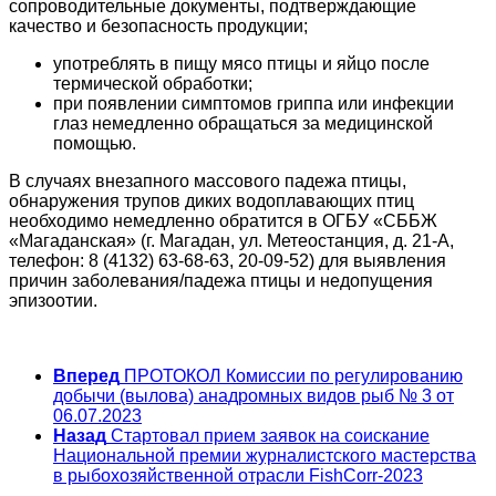
сопроводительные документы, подтверждающие
качество и безопасность продукции;
употреблять в пищу мясо птицы и яйцо после
термической обработки;
при появлении симптомов гриппа или инфекции
глаз немедленно обращаться за медицинской
помощью.
В случаях внезапного массового падежа птицы,
обнаружения трупов диких водоплавающих птиц
необходимо немедленно обратится в ОГБУ «СББЖ
«Магаданская» (г. Магадан, ул. Метеостанция, д. 21-А,
телефон: 8 (4132) 63-68-63, 20-09-52) для выявления
причин заболевания/падежа птицы и недопущения
эпизоотии.
Вперед
ПРОТОКОЛ Комиссии по регулированию
добычи (вылова) анадромных видов рыб № 3 от
06.07.2023
Назад
Стартовал прием заявок на соискание
Национальной премии журналистского мастерства
в рыбохозяйственной отрасли FishCorr-2023