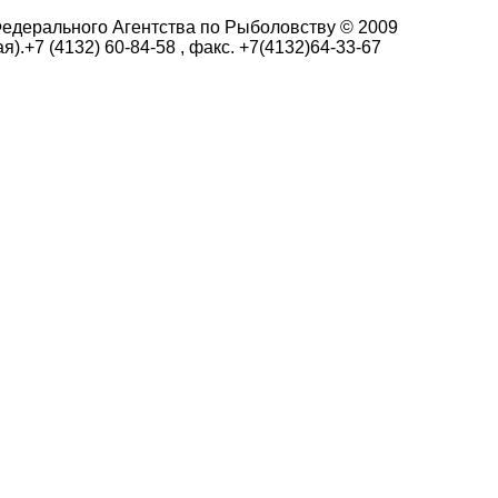
едерального Агентства по Рыболовству © 2009
я).+7 (4132) 60-84-58 , факс. +7(4132)64-33-67