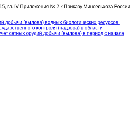
15, гл. IV Приложения № 2 к Приказу Минсельхоза России
й добычи (вылова) водных биологических ресурсов!
дарственного контроля (надзора) в области
чет сетных орудий добычи (вылова) в период с начала