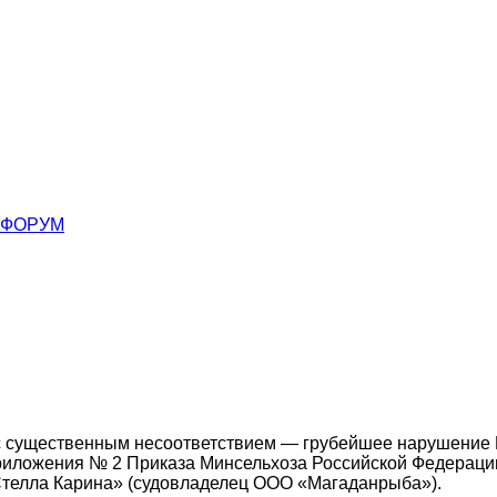
ФОРУМ
 с существенным несоответствием — грубейшее нарушение
IV Приложения № 2 Приказа Минсельхоза Российской Федераци
Стелла Карина» (судовладелец ООО «Магаданрыба»).