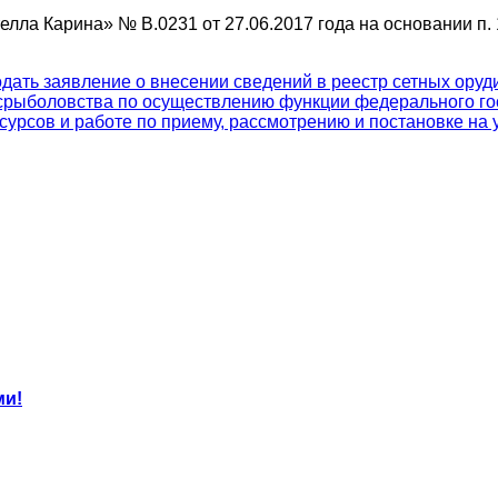
ла Карина» № В.0231 от 27.06.2017 года на основании п. 
ать заявление о внесении сведений в реестр сетных оруди
рыболовства по осуществлению функции федерального госу
урсов и работе по приему, рассмотрению и постановке на у
ми!