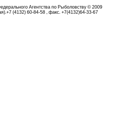
едерального Агентства по Рыболовству © 2009
я).+7 (4132) 60-84-58 , факс. +7(4132)64-33-67