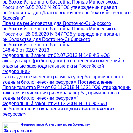
рыбохозяйственного бассейна Приказ Минсельхоза
России от 6.05.2022 N 285 "Об утверждении правил
рыболовства для Дальневосточного рыбохозяйственного
бассейна"
Правила рыболовства для Восточно-Сибирского
рыбохозяйственного бассейна Приказ Минсельхоза
России от 26.06.2020 N 347 "Об утверждении правил
рыболовства для Восточно-Сибирского
рыбохозяйственного бассейна"
148-ФЗ от 02.07.2013
Федеральный закон от 02.07.2013 N 148-ФЗ «Об
аквакультуре (рыбоводстве) и о внесении изменений в
отдельные законодательные акты Российской
Федерации»
Таксы для исчисления размера ущерба, причиненного
водным биологическим ресурсам Постановление
Правительства РФ от 03.11.2018 N 1321 "Об утверждении
такс для исчисления размера ущерба, причиненного
водным биологическим ресурсам"
Федеральный закон от 20.12.2004 N 166-ФЗ «О
рыболовстве и сохранении водных биологических
ресурсов»
Федеральное Агентство по рыболовству